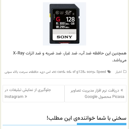
همچنین این حافظه ضد آب، ضد غبار، ضد ضربه و ضد اثرات X-Ray
می‌باشد.
،
،
،
،
،
،
،
،
اخبار
Speed
sony
sf g128
sd
sc card
اس دی
حافظه
سرعت بالا
سونی
راهبری
جلوگیری از نمایش تبلیغات در
دریافت نرم افزار مدیریت تصاویر
نوشته
Picasa محصول Google
Instagram
سخنی با شما خواننده‌ی این مطلب!