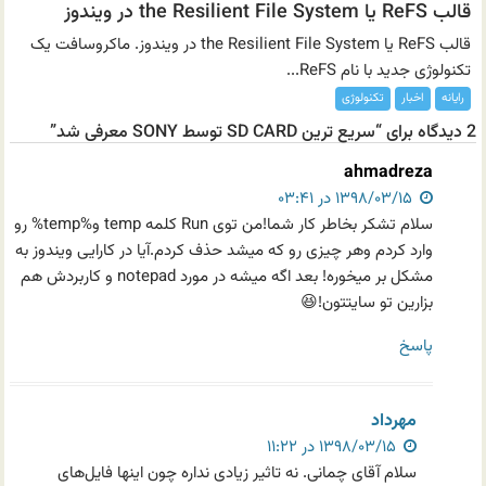
قالب ReFS یا the Resilient File System در ویندوز
قالب ReFS یا the Resilient File System در ویندوز. ماکروسافت یک
تکنولوژی جدید با نام ReFS...
رایانه
اخبار
تکنولوژی
2 دیدگاه برای “سریع ترین SD CARD توسط SONY معرفی شد”
ahmadreza
۱۳۹۸/۰۳/۱۵ در ۰۳:۴۱
سلام تشکر بخاطر کار شما!من توی Run کلمه temp و%temp% رو
وارد کردم وهر چیزی رو که میشد حذف کردم.آیا در کارایی ویندوز به
مشکل بر میخوره! بعد اگه میشه در مورد notepad و کاربردش هم
بزارین تو سایتتون!😆
پاسخ
مهرداد
۱۳۹۸/۰۳/۱۵ در ۱۱:۲۲
سلام آقای چمانی. نه تاثیر زیادی نداره چون اینها فایل‌های