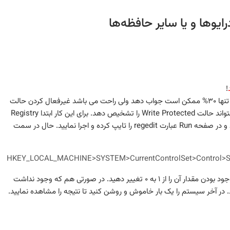
!
برای رفع این نوع مشکل هم دو روش عمده وجود دارد. یکی که تنها ۳۰% ممکن است جواب دهد ولی راحت می باشد غیرفعال کردن حالت
در ویندوز می باشد. یعنی در ویندوز کاری را انجام می دهیم که نتواند حالت Write Protected را تشخیص دهد. برای این کار ابتدا Registry
] را به همراه R بزنید و در صفحه Run عبارت regedit را تایپ کرده و اجرا نمایید. حال در سمت
HKEY_LOCAL_MACHINE>SYSTEM>CurrentControlSet>Control>St
حال یا فایل WriteProtect وجود خواهد داشت که درصورت موجود بودن مقدار آن را از ۱ به ۰ تغییر دهید. در صورتی هم که وجود نداشت