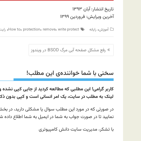
تاریخ انتشار: آبان ۱۳۹۳
آخرین ویرایش: فروردین ۱۳۹۹
،
،
،
،
،
آموزش
رایانه
write protect
remove
protection
How to
رایت
راهبری
رفع مشکل صفحه آبی مرگ ‌‌BSOD در ویندوز
نوشته
سخنی با شما خواننده‌ی این مطلب!
کاربر گرامی! این مطلبی که مطالعه کردید از جایی کپی نشده
لینک به مطلب در سایت، یک امر انسانی است و کپی بدون ذکر م
نمایید تا در صورت جواب به شما در ایمیل به شما اطلاع داده ش
با تشکر، مدیریت سایت دانش کامپیوتری