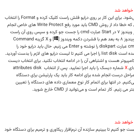
 خواهد شد
برخی اوقات هم با انجام یک Format Lowlevel مشکل حل می‌شود. برای این کار بر روی درایو فلش راست کلیک کرده و Format را انتخاب
کنید و مطمئن باشید تیک گزینه Quick نخورده باشد. در صورتی که خطا داد از روش CMD باید مورد رفع Write Protect های خاص انجام
شود. برای این کار اول CMD را بصورت Admin باید اجرا کنید. در ویندوز ۷ در Start عبارت cmd را جست جو کرده و سپس روی آن راست
] و X گزینه Command
Prompt نوع Admin را باید انتخاب کنید. در صفحه سیاه رنگ cmd عبارت diskpart را نوشته و Enter می زنیم. حال باید درایو خود را
انتخاب کنیم. برای اینکار بعد از عبارت DISKPART> که نوشته شده است list disk را اجرا می کنیم تا لیست درایو های لازم را بدست آوردید.
ه دیسک لازم هست و همیشه ۰ هارد خود کامپیوتر هست و اشتباهی آن را در ادامه انتخاب نکنید. برای انتخاب دیست
ای
X
شماره دیسک را باید اجرا نمایید. پس از انتخاب attributes disk
را اجرا می‌نماییم و اگر پیغام clean داده شد مراحل درست انجام شده برای ادامه کار باید یک پارتیشن برای دستگاه
ین کار عبارت create partition primary را اجرا می‌کنیم. در انتها برای اتمام کار نوع معماری داده های دستگاه را تعیین
 خواهد شد
جو کنیم تا ببینیم سازنده آن نرم‌افزار ریکاوری و ترمیم برای دستگاه خود