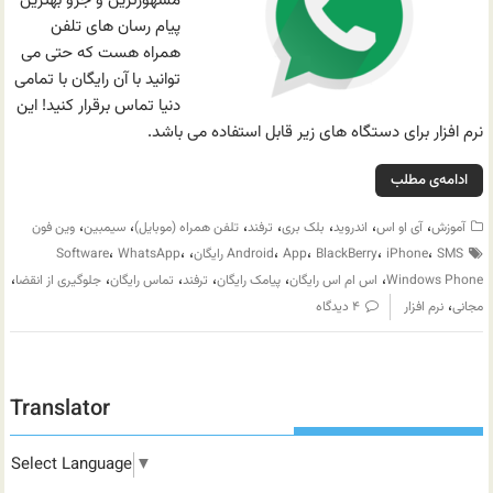
مشهورترین و جزو بهترین
پیام رسان های تلفن
همراه هست که حتی می
توانید با آن رایگان با تمامی
دنیا تماس برقرار کنید! این
نرم افزار برای دستگاه های زیر قابل استفاده می باشد.
ادامه‌ی مطلب
،
،
،
،
،
،
،
آموزش
آی او اس
اندروید
بلک بری
ترفند
تلفن همراه (موبایل)
سیمبین
وین فون
،
،
،
،
،
،
،
SMS رایگان
iPhone
BlackBerry
App
Android
WhatsApp
Software
،
،
،
،
،
،
Windows Phone
اس ام اس رایگان
پیامک رایگان
ترفند
تماس رایگان
جلوگیری از انقضا
،
مجانی
نرم افزار
۴ دیدگاه
Translator
Select Language
▼