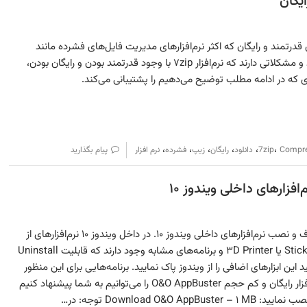
دانلود نرم‌افزار ۷zip ابزاری قدرتمند و رایگان که اکثر نرم‌افزارهای مدیریت فایل‌های فشرده مانند
WinRAR و WinZip رایگان نیستند و مشکلاتی دارند که نرم‌افزار ۷zip با وجود قدرتمند بودن و رایگان بودن،
ی که در ادامه مطلب توضیح می‌دهیم را پشتیبانی می‌کند.
،
،
،
،
،
،
Compr
7zip
دانلود
رایگان
زیپ
فشرده
نرم افزار
پیام بگذارید
معرفی O&O AppBuster برای حذف و نصب نرم‌افزارهای داخلی ویندوز ۱۰. در داخل ویندوز ۱۰ نرم‌افزارهای از
پیش نصب شده همانند Sticky Notes یا ۳D Printer و برنامه‌های مشابه وجود دارند که قابلیت Uninstall
 این ابزارهای اضافی را از ویندوز پاک نمایید. برنامه‌هایی برای این منظور
وجود دارد که با بررسی‌های ما نرم‌افزار رایگان و کم حجم O&O AppBuster را می‌توانیم به شما پیشنهاد کنیم
Download O&O  توجه: در…