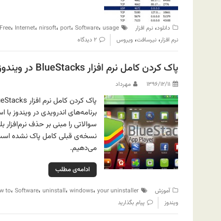
،
،
،
،
،
،
دانلود
نرم افزار
usage
Software
port
nirsoft
Internet
Free
،
،
نرم افزار
نیرسافت
ویروس
۲ دیدگاه
پاک کردن کامل نرم افزار BlueStacks در ویندوز
۱۳۹۶/۱۲/۱۱
مهرداد
سوالاتی را مبنی بر حذف نرم‌افزار 
نسخه‌ی قبلی کامل پاک نشده است.
می‌دهیم.
ادامه‌ی مطلب
،
،
،
،
آموزش
your uninstaller
windows
uninstall
Software
w to
ویندوز
پیام بگذارید