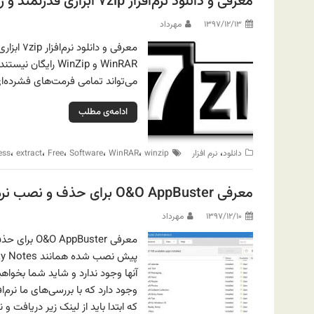
معرفی و دانلود نرم‌افزار ۷zip ابزاری قدرتمند و رایگان
۱۳۹۷/۱۲/۱۳
مهرداد
معرفی و 
می‌تواند تمامی فرمت‌های فشرده‌ا
ادامه‌ی مطلب
،
،
،
،
،
،
دانلود
نرم افزار
winzip
WinRAR
Software
Free
extract
ess
معرفی O&O AppBuster برای حذف و نصب نرم‌افزارهای داخلی ویندوز ۱۰
۱۳۹۷/۱۲/۱۰
مهرداد
آنها وجود ندارد و شاید شما بخواهید
که ابتدا باید از لینک زیر دریافت و نصب نمایید: AppBuster – ۱ MB