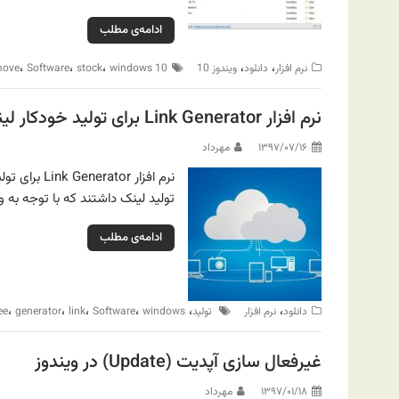
ادامه‌ی مطلب
،
،
،
،
،
نرم افزار
دانلود
ویندوز 10
windows 10
stock
Software
move
نرم افزار Link Generator برای تولید خودکار لینک‌ها
۱۳۹۷/۰۷/۱۶
مهرداد
نرم افزار r
تولید لینک داشتند که با توجه به 
ادامه‌ی مطلب
،
،
،
،
،
،
دانلود
نرم افزار
‌ تولید
windows
Software
link
generator
ee
غیرفعال سازی آپدیت (Update) در ویندوز
۱۳۹۷/۰۱/۱۸
مهرداد