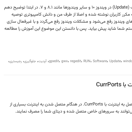
آموزش کامل غیرفعال سازی آپدیت (Update) در ویندوز ۱۰ و سایر ویندوزها مانند ۸.۱ و ۷. در ابتدا توضیح دهم
 مکرر کاربران نوشته شده و اصلا از طرف من و دانش کامپیوتری توصیه
‌های ویندوز رفع می‌شود و مشکلات ویندوز رفع می‌گردد و با غیرفعال سازی
ستم شما شاید پیش بیاید. پس با دانستن این موضوع این آموزش را مطالعه
،
،
،
،
،
،
،
،
،
،
wind
Update
Software
RUN
regedit
gwx
gpedit
آپدیت
جلوگیری
رجیستری
Curr
مشاهده و مدیریت برنامه های متصل به اینترنت با CurrPorts. در هنگام متصل شدن به اینترنت بسیاری از
ی‌توانند به سرورهای خاص متصل شده و دیتای شما را مصرف نمایند.