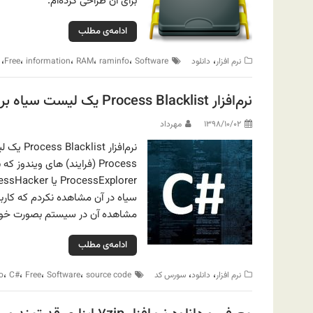
برای آن طراحی کرده‌ام.
ادامه‌ی مطلب
،
،
،
،
،
،
نرم افزار
دانلود
Software
raminfo
RAM
information
Free
نرم‌افزار Process Blacklist یک لیست سیاه برای بستن برنامه‌ها
۱۳۹۸/۱۰/۰۲
مهرداد
نرم‌افزا
مشاهده آن در سیستم بصورت خود
ادامه‌ی مطلب
،
،
،
،
،
،
نرم افزار
دانلود
سورس کد
source code
Software
Free
C#
o