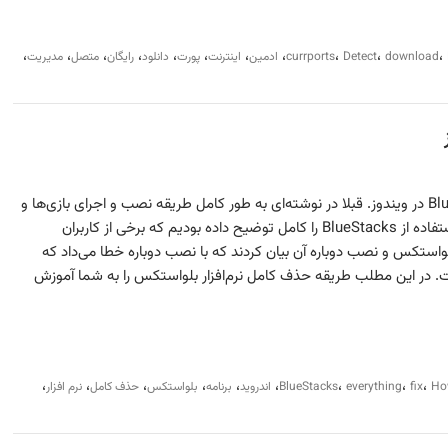
،
،
،
،
،
،
،
،
،
،
،
download
Detect
currports
ادمین
اینترنت
پورت
دانلود
رایگان
متصل
مدیریت
پاک کردن کامل نرم افزار BlueStacks در ویندوز. قبلا در نوشته‌ای به طور کامل طریقه نصب و اجرای بازی‌ها و
برنامه‌های اندرویدی در ویندوز با استفاده از BlueStacks را کامل توضیح داده بودیم که برخی از کاربران
بلواستکس و نصب دوباره آن بیان کردند که با نصب دوباره خطا می‌داد که
 در این مطلب طریقه حذف کامل نرم‌افزار بلواستکس را به شما آموزش
،
،
،
،
،
،
،
،
،
Ho
fix
everything
BlueStacks
اندروید
برنامه
بلواستکس
حذف کامل
نرم افزار