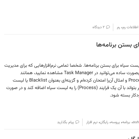
،
اطلاعات رم
رم
۲ دیدگاه
ر Process Blacklist یک لیست سیاه برای بستن برنامه‌ها. شخصا تمامی نرم‌افزارهایی که برای مدیریت
Process (فرایند) های ویندوز که بصورت ساده می‌توانید در Task Manager مشاهده نمایید، همانند
ProcessExplorer یا ProcessHacker و امثال آن‌را امتحان کرده‌ام و گزینه‌ای بعنوان Blacklist یا لیست
سیاه در آن مشاهده نکردم که کاربر بتواند با آن یک فرایند (Process) را به لیست سیاه اضافه کند و در صورت
کار بسته شود.
،
،
،
،
aut
برنامه
پروسه
رایگان
نرم افزار
پیام بگذارید