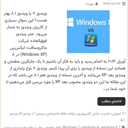
۱۳۹۳/۰۳/۲۳
مهرداد
ویندوز ۷ یا ویندوز ۸.۱ بهتر
هست؟ این سوال بسیاری
از کاربران ویندوز به شمار
می‌رود. عمر ویندوز
فوق‌العاده شرکت
ماکروسافت؛ ایکس‌پی
(Windows XP) در ۸
آوریل ۲۰۱۴ به اتمام رسید و باید به فکر آن باشیم تا یک جایگزین مطمئن و
همانند این نسخه از ویندوز را برای آن پیدا کنیم. ویندوز ۷ نوع پایداری از
ویندوز بعد XP می‌باشد و آخرین نسخه از ویندوز هم ۸.۱ می باشد که در
این مقاله ما این دو ویندوز محبوب بعد XP را مورد بررسی قرار می‌دهیم تا
خود شما در…
ادامه‌ی مطلب
،
،
،
،
،
،
،
آموزش
امنیت
دانش کامپیوتری
رایانه
مقاله اختصاصی
ویندوز 7
ویندوز 8
ویندوز
8.1
،
،
،
،
،
،
،
،
windows 8.1
windows 8
Windows 7
vs
تخصصی
فنی
مقایسه
ویندوز
ویندوز