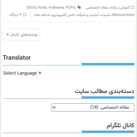
،
،
،
،
،
،
آموزش
رایانه
مقاله اختصاصی
PUPs
malware
hack
DDoS
،
،
،
،
،
Ransomware
امنیت
اینترنت و شبکه
دانش کامپیوتری
شبکه
هک
۴ دیدگاه
راهبری
نوشته‌های تازه‌تر
نوشته‌ها
Translator
Select Language
▼
دسته‌بندی مطالب سایت
دسته‌بندی
مطالب
سایت
کانال تلگرام