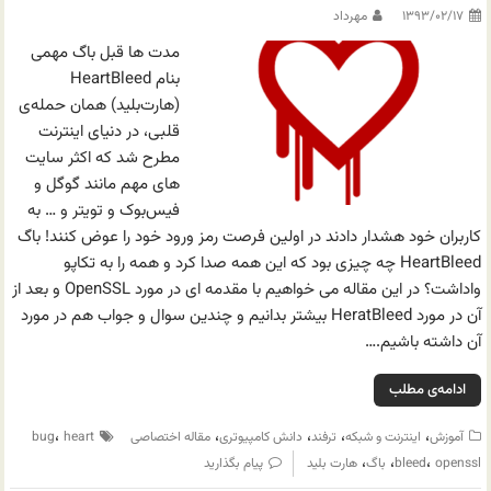
۱۳۹۳/۰۲/۱۷
مهرداد
مدت ها قبل باگ مهمی
بنام HeartBleed
(هارت‌بلید) همان حمله‌ی
قلبی، در دنیای اینترنت
مطرح شد که اکثر سایت
های مهم مانند گوگل و
فیس‌بوک و تویتر و … به
کاربران خود هشدار دادند در اولین فرصت رمز ورود خود را عوض کنند! باگ
HeartBleed چه چیزی بود که این همه صدا کرد و همه را به تکاپو
واداشت؟ در این مقاله می خواهیم با مقدمه ای در مورد OpenSSL و بعد از
آن در مورد HeratBleed بیشتر بدانیم و چندین سوال و جواب هم در مورد
آن داشته باشیم.…
ادامه‌ی مطلب
،
،
،
،
،
آموزش
اینترنت و شبکه
ترفند
دانش کامپیوتری
مقاله اختصاصی
heart
bug
،
،
،
openssl
bleed
باگ
هارت بلید
پیام بگذارید