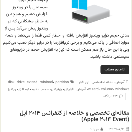
چگونه حجم درایو
سیستمی را در ویندوز
افزایش دهیم و همچنین
به خاطر مشکلاتی که در
ویندوز پیش می‌آید پس از
مدتی حجم درایو ویندوز افزایش یافته و اخطار کمی فضا را می‌دهد و همه
موارد اضافی را پاک می‌کنیم و برخی نرم‌افزارها را در درایو دیگر نصب می‌کنیم
ولی با این حال باز هم ممکن است که نیاز به افزایش حجم در درایوهای
سیستمی داشته باشید.
ادامه‌ی مطلب
،
،
،
،
،
،
آموزش
مقاله اختصاصی
نرم افزار
partition
minitool
extend
drive
disk
،
،
،
،
،
،
،
،
،
windows
volume
wizard
آموزش
افزایش
پارتیشن
حجم
دانلود
نرم افزار
ویندوز
۴۳ دیدگاه
مقاله‌ای تخصصی و خلاصه از کنفرانس ۲۰۱۴ اپل
(Apple ۲۰۱۴ Event)
۱۳۹۳/۰۶/۱۹
مهرداد