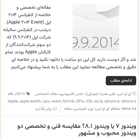
مقاله‌ای تخصصی و
خلاصه از کنفرانس ۲۰۱۴
اپل (Apple ۲۰۱۴ Event).
دیشب در کنفرانس سالیانه
شرکت اپل (۹.۹.۲۰۱۴) که
دو سوم شرکت‌کنندگان از
کارکنان Apple بودند تمام
شد و اگر دوست دارید کل این دو ساعت را دانلود نکنید و در خلاصه ای
دقیق و تخصصی مطالعه نمایید این مطلب را به شما پیشنهاد می‌کنیم.
ادامه‌ی مطلب
،
،
،
،
،
آی او اس
تلفن همراه (موبایل)
دانش کامپیوتری
مقاله اختصاصی
2014
a8
،
،
،
،
،
،
،
،
،
Apple
apple watch
cpu
event
full hd
GPU
iOS
ios 8
iphone 6
iphone 6
،
،
،
،
،
retina hd
plus
آی او اس
اپل
کنفرانس
مقاله
پیام بگذارید
ویندوز ۷ یا ویندوز ۸.۱؟ مقایسه فنی و تخصصی دو
ویندوز محبوب و مشهور