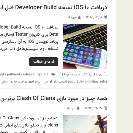
دریافت iOS ۱۰ نسخه Developer Build قبل انتشار نسخه Beta
۱۳۹۵/۰۴/۱۶
مهرداد
برنامه‌نویسان iOS 
نسخه دوم سیستم‌عامل iOS می‌باشد، را بر روی دستگاه خود داشته باشید به این آموزش توجه نمایید.
ادامه‌ی مطلب
،
،
،
،
،
آی او اس
تلفن همراه (موبایل)
Update
release
jailbreak
reak
،
،
،
،
،
،
،
،
،
zetia
x-cydia
upgrade
آپدیت
آی او اس
آیپد
آیفون
اپل
به روز رسانی
همه چیز در مورد بازی Clash Of Clans برترین بازی آنلاین گوشی‌های هوشمند
۱۳۹۳/۰۹/۳۰
مهرداد
برترین بازی آنلاین گوشی‌های هوش