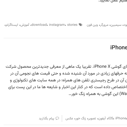
فتیم عمل نمایید.
،
،
،
،
،
،
،
،
ود
سیمبین
مرورگر
وین فون
stories
instagram
download
آموزش
ایستاگرام
دریافت Ringtone و Wallpaperهای گوشی iPhone X. تقریبا یک ماهی از معرفی جدیدترین محصول شرکت
iPhone X می گذرد که حرفهای زیادی در مورد آن شنیده شده و حتی قیمت های نجومی آن در
ن آن در طرح رجیستری تلفن های همراه؛ در همه سایت های تکنولوژی و
ختصاص داده است که در کنار این اخبار و شایعه ها ما در این پست برای
،
،
،
،
،
iPhone
iOS
آیفون
تصویر
زنگ خور
عکس
پیام بگذارید