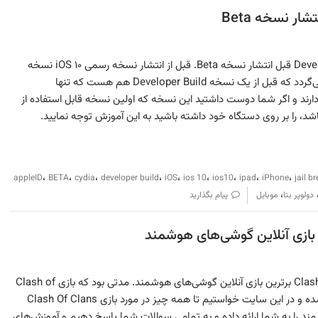
دریافت iOS ۱۰ نسخه Developer Build قبل انتشار نسخه Beta. قبل از انتشار نسخه رسمی iOS ۱۰ نسخه
Beta برای کاربران Tester ارسال می‌گردد که قبل از یک نسخه Developer Build هم هست که تنها
به آن دسترسی دارند و اگر شما دوست داشتید این نسخه که اولین نسخه قابل استفاده از
،
،
،
،
،
،
،
،
،
appleID
BETA
cydia
developer build
iOS
ios 10
ios10
ipad
iPhone
jail b
،
دولوپر بتا
موبایل
پیام بگذارید
همه چیز در مورد بازی Clash Of Clans برترین بازی آنلاین گوشی‌های هوشمند. مدتی بود که بازی Clash of
clans‌ وارد دنیای بازی‌های ایرانی شده و در این سایت خواستیم تا همه چیز در مورد بازی Clash Of Clans
مند را به شما ارائه داده و به تمامی سوالات شما پاسخ دهیم و آموزش‌های