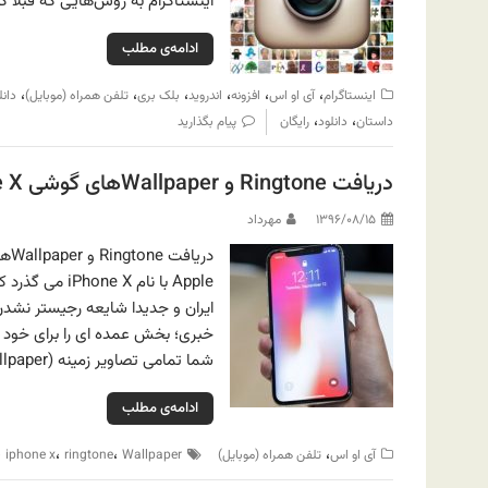
اینستاگرام به روش‌هایی که قبلا گ
ادامه‌ی مطلب
،
،
،
،
،
،
اینستاگرام
آی او اس
افزونه
اندروید
بلک بری
تلفن همراه (موبایل)
دانل
،
،
داستان
دانلود
رایگان
پیام بگذارید
دریافت Ringtone و Wallpaperهای گوشی iPhone X
۱۳۹۶/۰۸/۱۵
مهرداد
Apple با نام 
ایران و جدیدا شایعه رجیستر نشد
خبری؛ بخش عمده ای را برای خود ا
شما تمامی تصاویر زمینه (Wallpaper) این گوشی به همراه زنگ خور…
ادامه‌ی مطلب
،
،
،
،
آی او اس
تلفن همراه (موبایل)
Wallpaper
ringtone
iphone x