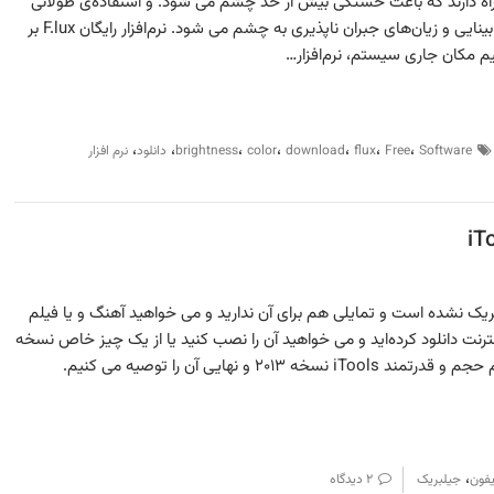
مراه دارند که باعث خستگی بیش از حد چشم می شود. و استفاده‌ی طولانی
مدت به این شیوه باعث مشکلات بینایی و زیان‌های جبران ناپذیری به چشم می شود. نرم‌افزار رایگان F.lux بر
م مکان جاری سیستم، نرم‌افزار…
،
،
،
،
،
،
،
Software
Free
flux
download
color
brightness
دانلود
نرم افزار
ما هنوز جیلبریک نشده است و تمایلی هم برای آن ندارید و می خواهید آهنگ و یا فیلم
ز اینترنت دانلود کرده‌اید و می خواهید آن را نصب کنید یا از یک چیز خاص نسخه
۲۰۱ و نهایی آن را توصیه می کنیم.
،
یفون
جیلبریک
۲ دیدگاه