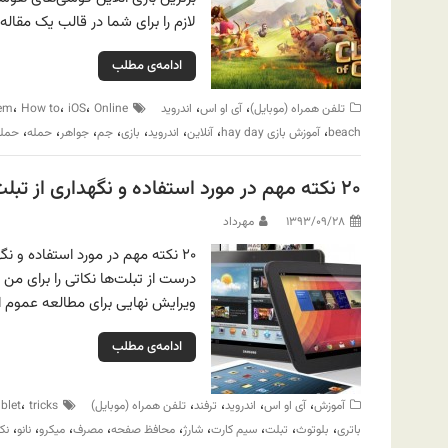
لازم را برای شما در قالب یک مقاله
ادامه‌ی مطلب
،
،
،
،
،
تلفن همراه (موبایل)
آی او اس
اندروید
Online
iOS
How to
em
،
،
،
،
،
،
،
،
beach
آموزش بازی hay day
آنلاین
اندروید
بازی
جم
جواهر
حمله
حمله
۲۰ نکته مهم در مورد استفاده و نگهداری از تبلت‌ها
۱۳۹۳/۰۹/۲۸
مهرداد
۲۰ نکته مهم در مورد استفاده و 
درست از تبلت‌ها نکاتی را برای من
ویرایش نهایی برای مطالعه عموم ارا
ادامه‌ی مطلب
،
،
،
،
،
آموزش
آی او اس
اندروید
ترفند
تلفن همراه (موبایل)
tricks
ablet
،
،
،
،
،
،
،
،
،
باتری
بلوتوث
تبلت
سیم کارت
شارژ
محافظ صفحه
مصرف
میکرو
نانو
نک