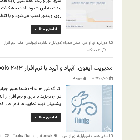
شبها نور و رنگ نامناسبی را به ه
روی ویندوز نصب می‌شود و با تنظی
ادامه‌ی مطلب
،
،
،
،
،
،
آموزش
آی او اس
تلفن همراه (موبایل)
دانلود
لینوکس
مک
نرم افزار
۳ دیدگاه
مدیریت آیفون، آیپاد و آیپد با نرم‌افزار iTools ۲۰۱۳
۱۳۹۲/۱۱/۰۵
مهرداد
اگر گوشی iPhone ش
در آن بریزید یا بازی و نرم افزار ا
پشتیبان تهیه نمایید ما نرم افزار کم حجم و قدرتمند iTools نسخه ۳
ادامه‌ی مطلب
،
،
،
،
،
تلفن همراه (موبایل)
آی او اس
jailbreak
iTunes
iTools
iOS
آ