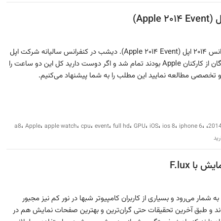
مقاله‌ای تخصصی و خلاصه از کنفرانس ۲۰۱۴ اپل (Apple ۲۰۱۴ Event). دیشب در کنفرانس سالیانه شرکت اپل
(۹.۹.۲۰۱۴) که دو سوم شرکت‌کنندگان از کارکنان Apple بودند تمام شد و اگر دوست دارید کل این دو ساعت را
 و تخصصی مطالعه نمایید این مطلب را به شما پیشنهاد می‌کنیم.
،
،
،
،
،
،
،
،
،
،
،
a8
Apple
apple watch
cpu
event
full hd
GPU
iOS
ios 8
iphone 6
201
رید
ا F.lux
شمار می‌رود و بسیاری از کاربران کامپیوتر شبها در نور کم نیز مجبور
د و طبق آخرین تحقیقات حتی گران‌ترین و بهترین صفحات نمایش هم در