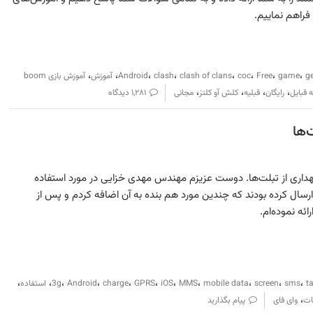
 فراهم نماییم.
،
،
،
،
،
،
،
،
g
game
Free
coc
clash of clans
clash
Android
آموزش
آموزش بازی boom
،
،
،
،
 قبایل
رایگان
قبلیه
کلش آو کلنز
مجانی
۱,۲۸۱ دیدگاه
نگهداری از تبلت‌ها. دوست عزیزم مهندس مهدی خزایی در مورد استفاده
 ارسال کرده بودند که چندین مورد هم بنده به آن اضافه کردم و پس از
ئه نموده‌ام.
،
،
،
،
،
،
،
،
،
،
،
t
sms
screen
mobile data
MMS
iOS
GPRS
charge
Android
3g
استفاده
،
ات
وای فای
پیام بگذارید