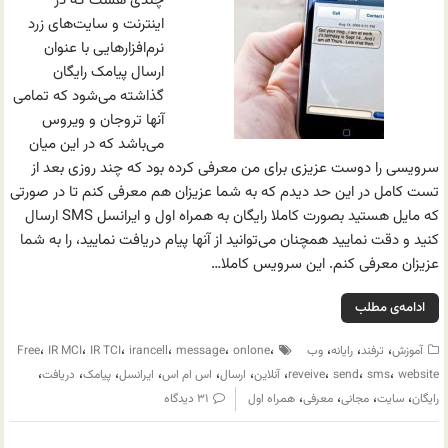
چندی هست که در
اینترنت و سایت‌های زرد
نرم‌افزارهایی با عنوان
ارسال پیامک رایگان
گذاشته می‌شود که تمامی
آنها تروجان و ویروس
می‌باشد که در این میان
سرویسی را دوست عزیزی برای من معرفی کرده بود که چند روزی بعد از
تست کامل در این حد دیدم که به شما عزیزان هم معرفی کنم تا در صورتی
که مایل هستید بصورت کاملا رایگان به همراه اول و ایرانسل SMS ارسال
کنید و دقت نمایید همچنان می‌توانید از آنها پیام دریافت نمایید، را به شما
عزیزان معرفی کنم. این سرویس کاملا…
ادامه‌ی مطلب
،
،
،
،
،
،
،
،
،
آموزش
ترفند
رایانه
وب
onlone
message
irancell
IR TCI
IR MCI
Free
،
،
،
،
،
،
،
،
،
،
website
sms
send
reveive
آنلاین
ارسال
اس ام اس
ایرانسل
پیامک
دریافت
،
،
،
،
رایگان
سایت
مجانی
معرفی
همراه اول
۳۱ دیدگاه