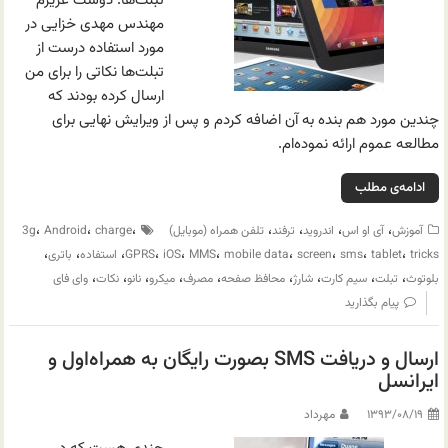
تبلت‌ها. دوست عزیزم
مهندس مهدی خزایی در
مورد استفاده درست از
تبلت‌ها نکاتی را برای من
ارسال کرده بودند که
چندین مورد هم بنده به آن اضافه کردم و پس از ویرایش نهایی برای
مطالعه عموم ارائه نموده‌ام.
ادامه‌ی مطلب
،
،
،
،
،
،
،
آموزش
آی او اس
اندروید
ترفند
تلفن همراه (موبایل)
charge
Android
3g
،
،
،
،
،
،
،
،
،
،
tricks
tablet
sms
screen
mobile data
MMS
iOS
GPRS
استفاده
باتری
،
،
،
،
،
،
،
،
،
بلوتوث
تبلت
سیم کارت
شارژ
محافظ صفحه
مصرف
میکرو
نانو
نکات
وای فای
پیام بگذارید
ارسال و دریافت SMS بصورت رایگان به همراه‌اول و
ایرانسل
۱۳۹۳/۰۸/۱۹
مهرداد