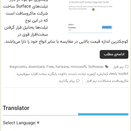
تبلت‌های Surface ساخت
شرکت ماکروسافت است
که در این نوع
تبلت‌ها به‌دلیل قرار گرفتن
سخت‌افزار قوی در
کوچکترین اندازه قیمت بالایی در مقایسه با سایر انواع خود را دارا می‌باشند.
ادامه‌ی مطلب
،
،
،
،
،
،
نرم افزار
Software
microsoft
harware
Free
download
diagnostic
،
،
،
،
،
،
،
،
،
،
toolkit
test
آزمایش
آزمون
تبلت
تست
دانلود
رایگان
سخت افزار
سورفیس
،
،
ماکروسافت
مشکلات
نرم افزار
پیام بگذارید
Translator
Select Language
▼