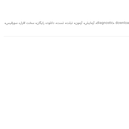
،
،
،
،
،
،
،
،
،
،
downlo
diagnostic
آزمایش
آزمون
تبلت
تست
دانلود
رایگان
سخت افزار
سورفیس