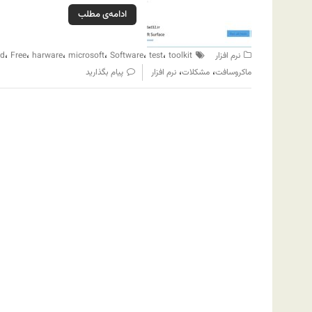
ادامه‌ی مطلب
،
،
،
،
،
،
نرم افزار
toolkit
test
Software
microsoft
harware
Free
ad
،
،
ماکروسافت
مشکلات
نرم افزار
پیام بگذارید