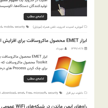
امنیت در اندروید یک مفهوم مطلق
تولیدکنندگان دستگاه‌ها، اکوسیستم 
ادامه‌ی مطلب
،
،
،
،
،
آموزش
امنیت
اندروید
تلفن همراه (موبایل)
security
mobile
id
ابزار EMET محصول ماکروسافت برای افزایش امنیت ویندوز
۱۳۹۹/۰۲/۱۱
مهرداد
برای چک کردن Process های درحال اجرای ویندوز می‌باشد.
ادامه‌ی مطلب
،
،
،
،
،
،
دانلود
نرم افزار
security
microsoft
Free
emet
download
ا
راه‌های ایمن ماندن در شبکه‌های WiFi‌ عمومی