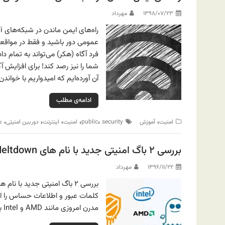
۱۳۹۸/۰۷/۲۳
مهرداد
عمومی دور باشید و فقط در مواقعی 
فرد آگاه (هکر) می‌تواند به تمام 
شما را نیز رصد کند! برای افزایش آ
آن آورده‌ایم که امیدواریم با خواندن
ادامه‌ی مطلب
،
،
،
،
،
،
امنیت
آموزش
security
public
امنیت
اینترنت
دوربین امنیتی
ع
بررسی ۲ باگ امنیتی جدید با نام های Meltdown و Spectre
۱۳۹۶/۱۱/۲۲
مهرداد
مدرن امروزی مانند AMD و Intel به شمار می‌رود.