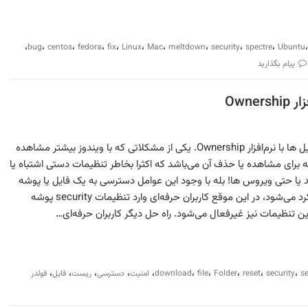
،
،
،
،
،
،
،
،
،
،
bug
centos
fedora
fix
Linux
Mac
meltdown
security
spectre
Ubuntu
پیام بگذارید
Own
ریست تنظیمات امنیتی پوشه و فایل ها با نرم‌افزار Ownership. یکی از مشکلاتی که با ویندوز بیشتر مشاهده
رای مشاهده یا حذف آن می‌باشد که اکثرا بخاطر تنظیمات دستی اشتباه یا
فزار Third Party می‌باشد یا حتی ویروس ها! بله با وجود این عوامل دسترسی به یک فایل یا پوشه
ناممکن شده و باعث اخلال در کارکرد می‌شود، در این موقع کاربران حرفه‌ای وارد تنظیمات security پوشه
ین تنظیمات نیز غیرفعال می‌شود. راه حل دیگر کاربران حرفه‌ای…
،
،
،
،
،
،
،
،
،
،
se
security
reset
Folder
file
download
امنیت
دسترسی
ریست
فایل
فولدر