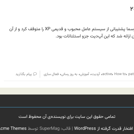
در سال ۲۰۱۴ شرکت ماکروسافت رسما پشتیبانی از سیستم عامل محبوب و قدیمی XP را متوقف کرد و از آن
،
،
،
،
،
،
pat
How to
active
آپدیت
آموزش
به روز رسانی
فعال سازی
پیام بگذارید
تمامی حقوق این سایت برای نویسنده‌ی آن محفوظ است
 افتخار قدرت گرفته از WordPress
|
قالب: SuperMag توسط
Acme Themes