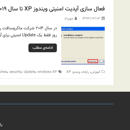
فعال سازی آپدیت امنیتی ویندوز XP تا سال ۲۰۱۹
۱۳۹۳/۰۳/۰۳
مهرداد
روز فقط یک Update امنیتی برای آن ارائه شد که این آپ‌دیت جزو استثنائات بود.
ادامه‌ی مطلب
،
،
،
،
،
آموزش
رایانه
ویندوز XP
windows XP
Update
security
ches
با