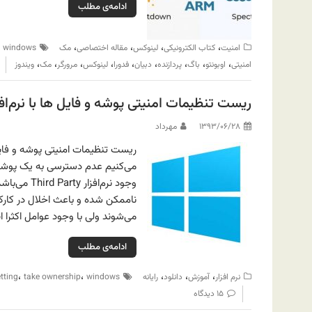
ادامه‌ی مطلب
،
،
،
،
،
امنیت
کتاب الکترونیکی
لینوکس
مقاله اختصاصی
مک
windows
،
،
،
،
،
،
،
،
،
امنیتی
اوبونتو
باگ
پردازنده
دبیان
فدورا
لینوکس
مرورگر
مک
ویندوز
ریست تنظیمات امنیتی پوشه و فایل ها با نرم‌افزار ership
۱۳۹۳/۰۶/۲۸
مهرداد
می‌کنیم عدم دسترسی به یک پوشه ب
وجود نرم‌ا
می‌شوند ولی با وجود عوامل اکثرا ا
ادامه‌ی مطلب
،
،
،
،
،
نرم افزار
آموزش
دانلود
رایانه
windows
take ownership
tting
۱۵ دیدگاه