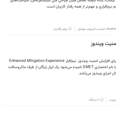
 نیست؛ بلکه نتیجه تعامل میان طراحی فنی سیستم‌عامل، سیاست‌های
نرم‌افزاری و مهم‌تر از همه رفتار کاربران است.
،
،
،
Andro
امنیت
اندروید
موبایل
پیام بگذارید
ابزار EMET محصول ماکروسافت برای افزایش امنیت ویندوز. نرم‌افزار Enhanced Mitigation Experience
Toolkit محصول ماکروسافت که با نام اختصاری EMET نامیده می‌شود یک ابزار رایگان از طرف ماکروسافت
منیت
۲ دیدگاه