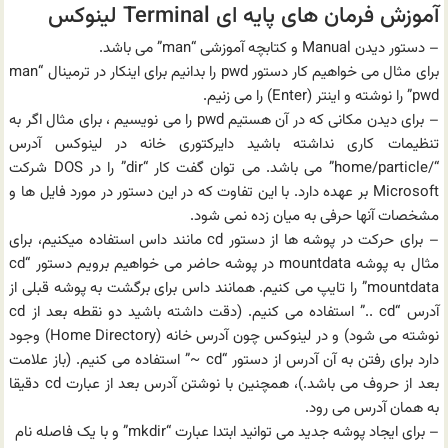
آموزش فرمان های پایه ای Terminal لینوکس
– دستور دیدن Manual و کتابچه آموزشی “man” می باشد.
برای مثال می خواهیم کار دستور pwd را بدانیم برای اینکار در ترمینال “man
pwd” را نوشته و اینتر (Enter) را می زنیم.
– برای دیدن مکانی که در آن هستیم pwd را می نویسیم ، برای مثال اگر به
تنظیمات کاری نداشته باشید دایرکتوری خانه در لینوکس آدرس
“/home/particle” می باشد. می توان گفت کار “dir” را در DOS شرکت
Microsoft بر عهده دارد. با این تفاوت که در این دستور در مورد فایل ها و
مشخصات آنها حرفی به میان زده نمی شود.
– برای حرکت در پوشه ها از دستور cd مانند داس استفاده می‎کنیم، برای
مثال به پوشه mountdata در پوشه حاضر می خواهیم برویم دستور “cd
mountdata” را تایپ می کنیم. همانند داس برای برگشت به پوشه قبلی از
آدرس “cd ..” استفاده می کنیم. (دقت داشته باشید دو نقطه بعد از cd
نوشته می شود) و در لینوکس چون آدرس خانه (Home Directory) وجود
دارد برای رفتن به آن آدرس از دستور “cd ~” استفاده می کنیم. (باز علامت
بعد از حروف می باشد.)، همچنین با نوشتن آدرس بعد از عبارت cd دقیقا
به همان آدرس می رود.
– برای ایجاد پوشه جدید می توانید ابتدا عبارت “mkdir” و با یک فاصله نام