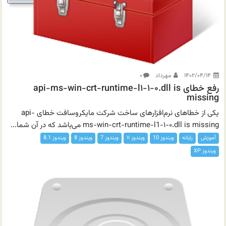
۱۴۰۲/۰۴/۱۴
مهرداد
۰
رفع خطای api-ms-win-crt-runtime-l۱-۱-۰.dll is
missing
یکی از خطاهای نرم‌افزارهای ساخت شرکت مایکروسافت خطای api-
ms-win-crt-runtime-l1-۱-۰.dll is missing می‌باشد که در آن شما...
آموزش
رایانه
ویندوز 10
ویندوز ۱۱
ویندوز 7
ویندوز 8
ویندوز 8.1
ویندوز XP