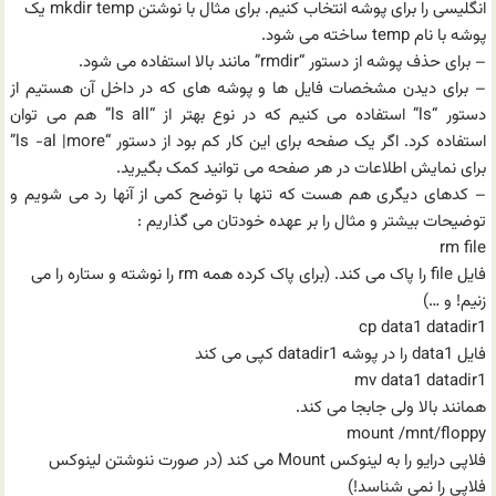
انگلیسی را برای پوشه انتخاب کنیم. برای مثال با نوشتن mkdir temp یک
پوشه با نام temp ساخته می شود.
– برای حذف پوشه از دستور “rmdir” مانند بالا استفاده می شود.
– برای دیدن مشخصات فایل ها و پوشه های که در داخل آن هستیم از
دستور “ls” استفاده می کنیم که در نوع بهتر از “ls all” هم می توان
استفاده کرد. اگر یک صفحه برای این کار کم بود از دستور “ls -al |more”
برای نمایش اطلاعات در هر صفحه می توانید کمک بگیرید.
– کدهای دیگری هم هست که تنها با توضح کمی از آنها رد می شویم و
توضیحات بیشتر و مثال را بر عهده خودتان می گذاریم :
rm file
فایل file را پاک می کند. (برای پاک کرده همه rm را نوشته و ستاره را می
زنیم! و …)
cp data1 datadir1
فایل data1 را در پوشه datadir1 کپی می کند
mv data1 datadir1
همانند بالا ولی جابجا می کند.
mount /mnt/floppy
فلاپی درایو را به لینوکس Mount می کند (در صورت ننوشتن لینوکس
فلاپی را نمی شناسد!)