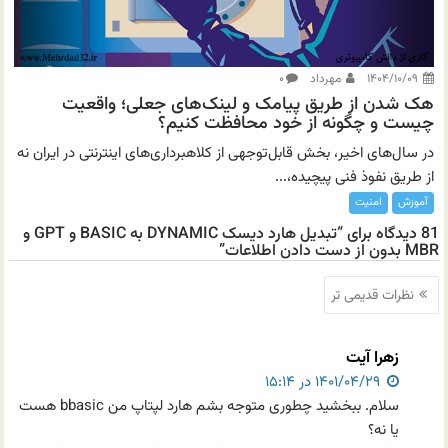
۱۴۰۴/۱۰/۰۹
مهرداد
۰
هک شدن از طریق پیامک و لینک‌های جعلی؛ واقعیت
چیست و چگونه از خود محافظت کنیم؟
در سال‌های اخیر، بخش قابل‌توجهی از کلاهبرداری‌های اینترنتی در ایران نه
از طریق نفوذ فنی پیچیده،...
آموزش
امنیت
81 دیدگاه برای “تبدیل هارد دیسک DYNAMIC به BASIC و GPT و
MBR بدون از دست دادن اطلاعات”
ناوبری
نظرات قدیمی تر
نظرات
زهرا آیت
۱۴۰۱/۰۴/۲۹ در ۱۵:۱۴
سلام. ببخشید چطوری متوجه بشم هارد لپتاپ من bbasic هست
یا نه؟