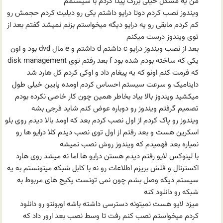
من یه مشکل خیلی بزرگ پیدا کردم با سیستمم
ویندوز نصب کردم دوتا درایو داشتم یکی رو دیلیت کردم حجمش رو
کم کردم مابقی رو یه درایو دیگه میخواستم بزنم نمیشد گفتم بعد از
توی ویندوز درست میکنم
بعد از نصب ویندوز درایو c داشتم d داشتم و e مال dvd بود و اون
یکی که ساخته بودم شده بود f بعد رفتم توی disk management
که فرمت کنم اونو که یه پیغام داد و اوکی کردم کل هارد شد
داینامیک و سرعت سیستم احساس کردم اومده پایین خیلی طول
میکشید ویندوز بالا بیاد بخاطر همین چون کار خاصی نکرده بودم
تصمیم گرفتم ویندوز رو دوباره عوض کنم شاید فرجی بشه
ویندوز رو پاک کردم از اول نصب کردم بعد که اومد بالا دیدم روی بلو
اسکرین هست و بعد رفتم از اول توی نصب دیدم کلا درایو ها رو
نمیاره بعد فهمیدم که ویندوز روش نصب نمیشه
با لینوکس لایو رفتم دیدم هستن درایو ها اما نه میشد روی هارد
اکسترنال و فلش بریزم اطلاعات رو نه با کابل شبکه میتونستم به یه
سیستم دیگه وصل بشم چون نمی تونست پکیج های مربوط به
شبکه رو دانلود کنه
میزد لایو هست نمیتونه دسترسی داشته باشه اوبونتو رو دانلود
کردم میخواستم نصب کنم رفت تا وسط نصب بعد ارور داد که