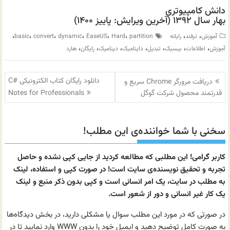
دانش کامپیوتری
بهار سال ۱۳۹۲ (آخرین ویرایش: پاییز ۱۴۰۰)
،
،
،
،
،
،
،
،
آموزش
ترفند
رایانه
partition
Hard
EaseUS
dynamic
convert
basic
،
،
،
،
،
،
،
آموزش
اطلاعات
بیسیک
تبدیل
داینامیک
دینامیک
رایگان
هارد
راهبری
دانلود رایگان کتاب الکترونیکی C#
دریافت مرورگر Chrome سریع و
نوشته
قدرتمند محصول شرکت گوگل
Notes for Professionals
سخنی با شما خواننده‌ی این مطلب!
کاربر گرامی! این مطلبی که مطالعه کردید از جایی کپی نشده و حاصل
تجربه و تحقیق نویسنده‌ی سایت است! در صورت کپی و استفاده، لینک
به مطلب در سایت، یک امر انسانی است و کپی بدون ذکر منبع و لینک
یک کار غیر انسانی و دور از شعور است.
در صورتی که در مورد این مطلب سوال یا مشکلی دارید، در بخش دیدگاه‌ها
به صورت کامل توضیح دهید و ایمیل خود را بدون WWW وارد نمایید تا در