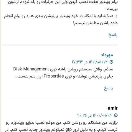
برام ویندوز هفت نصب کردن ولی این جزئیات رو بلد نبودم ازشون
بپرسم!
و اصلا شاید با امکانات خود ویندوز پارتیشن بندی هارد رو برام انجام
داده باشن مطمئن نیستم!
پاسخ
مهرداد
۱۴۰۱/۰۵/۰۲ در ۱۷:۳۳
سلام. وقتی سیستم روشن باشه توی Disk Management
جلوی پارتیشن نوشته و توی Properties اون هم هست…
پاسخ
amir
۱۴۰۰/۰۹/۰۴ در ۲۰:۲۶
بزارید من مشکلم رو روشن کنم. من موقع نصب ،درایو ویندوز‌م رو
فرمت کردم. و به دلیل ارور gtp نمیتونم ویندوز جدید نصب کنم. در