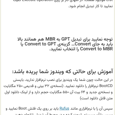
List موجود هست. در انتهای کار بر روی Execute operation کلیک
نمایید تا کار تبدیل انجام شود.
تبدیل هارد دیسک Dynamic به Basic و GPT
و MBR بدون از دست دادن اطلاعات
توجه نمایید برای تبدیل GPT‌ به MBR هم همانند بالا
باید به جای Convert… گزینه‌ی Convert to GPT یا
Convert to MBR‌ را انتخاب نمایید.
.
آموزش برای حالتی که ویندوز شما پریده باشد:
در این حالت چون شما یک ویندوز برای نصب نرم‌افزار ندارید، بایستی
BootCD نرم‌افزار را دانلود نمایید. (نسخه‌ی ۳۲ بیتی و قدیمی ۲۵۰ مگابایت
و نسخه‌ی جدید و ۶۴ بیت آن ۵۵۰ مگابایت حجم دارد و از لینک دانلود اول
متن قابل دانلود است)
سپس آن را با نرم‌افزاری مانند
Rufus
باید بر روی یک فلش Boot نمایید و
سپس با آن سیستم را بوت کرده و در محیط آن تبدیل را انجام دهید.