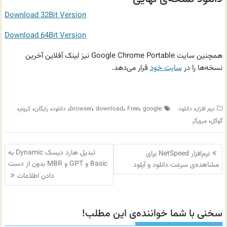
Download 32Bit Version
Download 64Bit Version
همچنین سایت Google Chrome Portable نیز لینک آفلاین آخرین
نسخه‌ها را در
سایت خود
قرار می‌دهد.
،
،
،
،
،
،
،
،
نرم افزار
دانلود
google
Free
download
browser
دانلود
رایگان
کروم
،
گوگل
مرورگر
راهبری
تبدیل هارد دیسک Dynamic به
نرم‌افزار NetSpeed برای
نوشته
Basic و GPT و MBR بدون از دست
مشاهده‌ی سرعت دانلود و آپلود
دادن اطلاعات
سخنی با شما خواننده‌ی این مطلب!