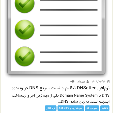
۱۴۰۴/۰۴/۱۴
مهرداد
۰
نرم‌افزار DNSetter تنظیم و تست سریع DNS در ویندوز
DNS یا Domain Name System یکی از مهم‌ترین اجزای زیرساخت
اینترنت است. به زبان ساده، DNS...
دانلود
سورس کد
سی‌شارپ و net core
نرم افزار