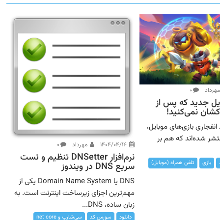
هرداد
۰
ایل جدید که پس از
شان نمی‌کنید!
 انفجاری بازی‌های موبایل،
نتشر شده‌اند که هم بر
۱۴۰۴/۰۴/۱۴
مهرداد
۰
نرم‌افزار DNSetter تنظیم و تست
بازی
تلفن همراه (موبایل)
سریع DNS در ویندوز
DNS یا Domain Name System یکی از
مهم‌ترین اجزای زیرساخت اینترنت است. به
زبان ساده، DNS...
دانلود
سورس کد
سی‌شارپ و net core