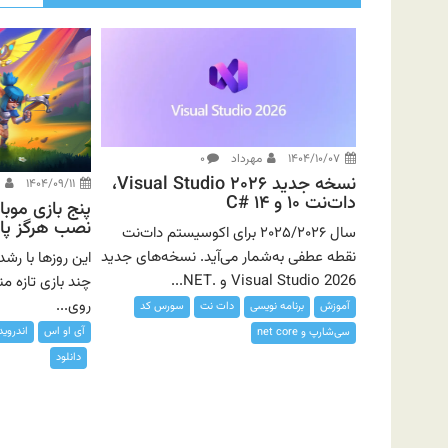
۱۴۰۴/۱۰/۰۷
مهرداد
۰
نسخه جدید Visual Studio ۲۰۲۶،
۱۴۰۴/۰۹/۱۱
م
دات‌نت ۱۰ و C# ۱۴
پنج بازی موب
نصب هرگز پاک
سال ۲۰۲۵/۲۰۲۶ برای اکوسیستم دات‌نت
نقطه عطفی به‌شمار می‌آید. نسخه‌های جدید
این روزها با رشد
Visual Studio 2026 و .NET...
چند بازی تازه م
روی...
آموزش
برنامه نویسی
دات نت
سورس کد
آی او اس
اندروید
سی‌شارپ و net core
دانلود