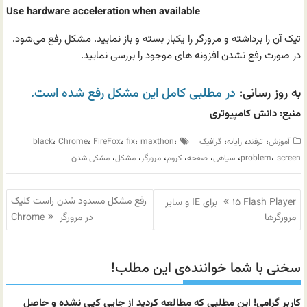
Use hardware acceleration when available
تیک آن را برداشته و مرورگر را یکبار بسته و باز نمایید. مشکل رفع می‌شود.
در صورت رفع نشدن افزونه های موجود را بررسی نمایید.
به روز رسانی:
در مطلبی کامل این مشکل رفع شده است.
منبع: دانش کامپیوتری
،
،
،
،
،
،
،
،
آموزش
ترفند
رایانه
گرافیک
maxthon
fix
FireFox
Chrome
black
،
،
،
،
،
،
،
screen
problem
سیاهی
صفحه
کروم
مرورگر
مشکل
مشکی شدن
راهبری
رفع مشکل مسدود شدن راست کلیک
۱۵ Flash Player برای IE و سایر
نوشته
مرورگرها
در مرورگر Chrome
سخنی با شما خواننده‌ی این مطلب!
کاربر گرامی! این مطلبی که مطالعه کردید از جایی کپی نشده و حاصل