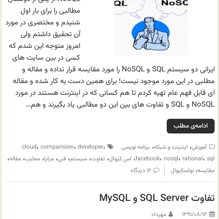
مطالبی را برای بار اول
شنیدم و مختصری در مورد
آن تحقیق داشتم ولی
امروز متوجه این شدم که
کسی در بین سایت های
ایرانی دو سیستم SQL و NoSQL را مورد مقایسه قرار نداده و مقاله و
مطلبی در این مورد موجود نیست! برای همین دست به کار شده و مقاله
ای قابل فهم عام تهیه کردم تا هم کسانی که در اینترنت هستند در مورد
NoSQL و SQL و تفاوت های بین این دو مطالبی یاد بگیرند و هم…
ادامه‌ی مطلب
،
،
،
،
،
آموزش
اینترنت و شبکه
برنامه نویسی
developer
comparision
cloud
،
،
،
،
،
،
،
،
،
،
،
sql
rational
nosql
facebook
اس کیوال
تفاوت
سیستم
فنی
مزایا
معایب
مقاله
،
مقایسه
نواسکیوال
۱۲ دیدگاه
تفاوت SQL Server و MySQL
۱۳۹۱/۰۸/۱۲
مهرداد