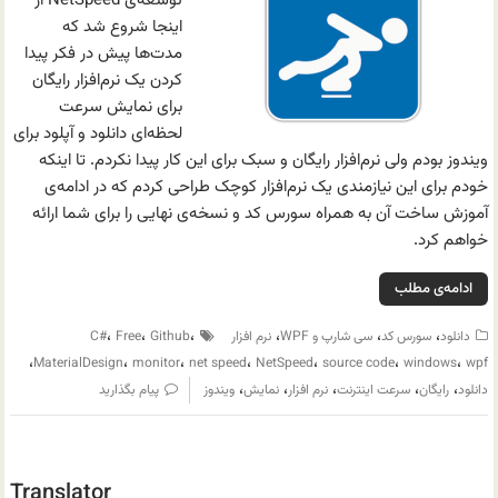
توسعه‌ی NetSpeed از
اینجا شروع شد که
مدت‌ها پیش در فکر پیدا
کردن یک نرم‌افزار رایگان
برای نمایش سرعت
لحظه‌ای دانلود و آپلود برای
ویندوز بودم ولی نرم‌افزار رایگان و سبک برای این کار پیدا نکردم. تا اینکه
خودم برای این نیازمندی یک نرم‌افزار کوچک طراحی کردم که در ادامه‌ی
آموزش ساخت آن به همراه سورس کد و نسخه‌ی نهایی را برای شما ارائه
خواهم کرد.
ادامه‌ی مطلب
،
،
،
،
،
،
دانلود
سورس کد
سی شارپ و WPF
نرم افزار
Github
Free
C#
،
،
،
،
،
،
،
MaterialDesign
monitor
net speed
NetSpeed
source code
windows
wpf
،
،
،
،
،
دانلود
رایگان
سرعت اینترنت
نرم افزار
نمایش
ویندوز
پیام بگذارید
Translator