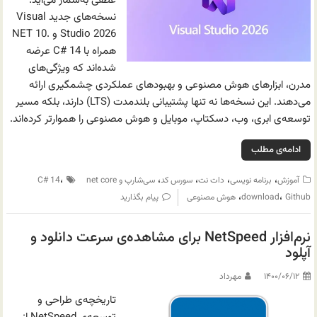
عطفی به‌شمار می‌آید.
نسخه‌های جدید Visual
Studio 2026 و .NET 10
همراه با C# 14 عرضه
شده‌اند که ویژگی‌های
مدرن، ابزارهای هوش مصنوعی و بهبودهای عملکردی چشمگیری ارائه
می‌دهند. این نسخه‌ها نه تنها پشتیبانی بلندمدت (LTS) دارند، بلکه مسیر
توسعه‌ی ابری، وب، دسکتاپ، موبایل و هوش مصنوعی را هموارتر کرده‌اند.
ادامه‌ی مطلب
،
،
،
،
،
آموزش
برنامه نویسی
دات نت
سورس کد
سی‌شارپ و net core
C# 14
،
،
Github
download
هوش مصنوعی
پیام بگذارید
نرم‌افزار NetSpeed برای مشاهده‌ی سرعت دانلود و
آپلود
۱۴۰۰/۰۶/۱۲
مهرداد
تاریخچه‌ی طراحی و