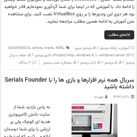
را ادامه داد. با آموزشی که در اینجا برای شما گردآوری نموده‌ایم قادر خواهید
بود هر دوی این وندوز‌ها را بر روی VirtualBox نصب کنید. برای مشاهده
متن آموزش به ادامه همین مطلب مراجعه نمایید.
ادامه‌ی مطلب
،
،
،
،
،
،
،
آموزش
رایانه
ویندوز 8.1
ویندوز سرور
KMS
crack
active
0x000000C4
،
،
،
،
،
windows server 2012
windows 8.1
Product Key
اکتیو ویندوز 8.1
خطا
سریال
،
،
،
،
ویندوز 8.1
کد ویندوز 8.1
کرک ویندوز 8.1
مشکل
نصب ویندوز
۲ دیدگاه
سریال همه نرم افزارها و بازی ها را با Serials Founder
داشته باشید
۱۳۹۲/۰۷/۱۰
مهرداد
به پاس بازدید شما از
سایت دانش کامپیوتری
هدیه ای کوچک ولی پر
ارزشی را برای شما دوستان
ارائه می کنیم که امیدواریم