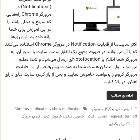
(Notifications) در
مرورگر Chrome راه‌هایی
که سریع و عملی باشد را
در این آموزش برای شما
ارائه داده‌ایم. این روزها
اکثر سایت‌ها از قابلیت Notification در مرورگر Chrome استفاده می‌کنند
که با آن می‌توانند در صورت وقوع یک اتفاق سمت سایت و سرور آن، به
مرورگر شما اطلاع یا Notofocationی ارسال می‌شود و شما مطلع
می‌شوید. ولی ممکن هست شما به صورت پیش‌فرض از این قابلیت
مرورگر کروم را بخواهید خاموش نمایید و پس از باز کردن سایت های دارای
اعلان، در بالا کنار…
ادامه‌ی مطلب
،
،
،
،
،
آموزش
کروم
گوگل
مرورگر
show notification
notification
Chrome
،
،
،
،
،
،
،
turn off
request
اطلاعیه
اعلان
خاموش سازی
خاموش کردن
کروم
مرورگر
پیام بگذارید