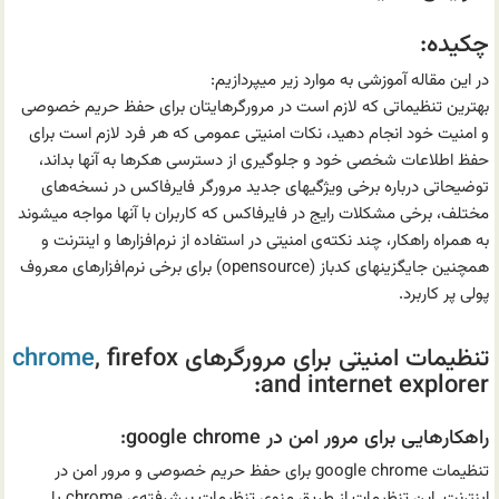
چکیده:
در این مقاله آموزشی به موارد زیر میپردازیم:
بهترین تنظیماتی که لازم است در مرورگرهایتان برای حفظ حریم خصوصی
و امنیت خود انجام دهید، نکات امنیتی عمومی که هر فرد لازم است برای
حفظ اطلاعات شخصی خود و جلوگیری از دسترسی هکرها به آنها بداند،
توضیحاتی درباره برخی ویژگیهای جدید مرورگر فایرفاکس در نسخه‌های
مختلف، برخی مشکلات رایج در فایرفاکس که کاربران با آنها مواجه میشوند
به همراه راهکار، چند نکته‌ی امنیتی در استفاده از نرم‌افزارها و اینترنت و
همچنین جایگزینهای کدباز (opensource) برای برخی نرم‌افزارهای معروف
پولی پر کاربرد.
تنظیمات امنیتی برای مرورگرهای
, firefox
chrome
and internet explorer:
راهکارهایی برای مرور امن در google chrome:
تنظیمات google chrome برای حفظ حریم خصوصی و مرور امن در
اینترنت. این تنظیمات از طریق منوی تنظیمات پیشرفته‌ی chrome یا