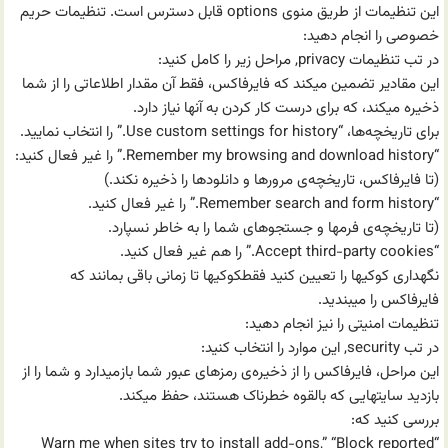
این تنظیمات از طریق منوی options قابل دسترس است. تنظیمات حریم
خصوصی را انجام دهید:
در تب تنظیمات privacy, مراحل زیر را کامل کنید:
این مقادیر تضمین میکند که فایرفاکس، فقط آن مقدار اطلاعاتی را از شما
ذخیره میکند، که برای درست کار کردن به آنها نیاز دارد.
برای تاریخچه‌ها، “Use custom settings for history.” را انتخاب نمایید.
“Remember my browsing and download history.” را غیر فعال کنید:
(تا فایرفاکس، تاریخچه‌ی مرورها و دانلودها را ذخیره نکند.)
“Remember search and form history.” را غیر فعال کنید.
(تا تاریخچه‌ی فرمها و جستجوهای شما را به خاطر نسپارد.
“Accept third-party cookies.” را هم غیر فعال کنید.
نگهداری کوکیها را تعیین کنید فقطکوکیها تا زمانی باقی بمانند که
فایرفاکس را میبندید.
تنظیمات امنیتی را نیز انجام دهید:
در تب security, این موارد را انتخاب کنید:
این مراحل، فایرفاکس را از ذخیره‌ی رمزهای عبور شما باز‌میدارد و شما را از
بازدید سایتهایی که بالقوه خطرناک هستند، حفظ میکند.
بررسی کنید که:
“Warn me when sites try to install add-ons,” “Block reported