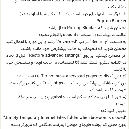
“Never allow websites to request your physical location” را
انتخاب کنید.
تا (هرگز به سایتها برای درخواست مکان فیزیکی شما اجازه ندهد).
Pop-up Blocker:
مطمئن شوید که Pop-up Blocker فعال باشد.
تنظیمات پیشرفته‌ی امنیت، (security را انجام دهید:
به قسمت “Security” در تب “Advanced” رفته و این موارد را اعمال کنید:
مطمئن شوید که تنظیمات به حالت پیشفرض خود مانده باشند.
اگر مطمئن نیستید، بر روی “Restore advanced settings”، قبل از انجام
هر تنظیم دیگری کلیک کنید (تا تنظیمات، به حالت اولیه و پیشفرض خود
باز‌گردد.
گزینه‌ی “Do not save encrypted pages to disk” را انتخاب کنید.
این کار، حافظه‌ی نهانگاهی از صفحات https را هنگامی که مرورگر بسته
شود، حذف خواهد کرد.
(منظور فایلهاییست که ممکن استدر حافظه‌ی پنهان سیستم مخفی
شوند).
تعیین کنید که:
“Empty Temporary Internet Files folder when browser is closed.”
بدین معنی که پوشه فایلهای موقتی اینترنت، هنگامی که مرورگر بسته