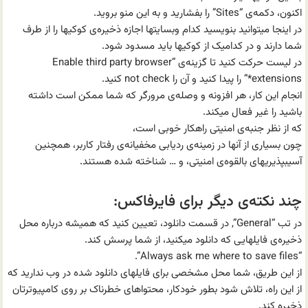
اکنون، دکمه‌ی “Sites” را بفشارید و به این منو بروید.
در اینجا میتوانید بنویسید کدام وبسایتها اجازه ذخیره‌ی کوکیها را از طرف
شما دارند و در کدامیک از کوکیها باید مسدود شود.
در لیست حرکت کنید تا گزینه‌ی “Enable third party browser
extensions*” را پیدا کنید و آن را not check کنید.
انجام این کار، هر افزونه و وصله‌ی مرورگر که شما ممکن است داشته
باشید را غیر فعال میکند.
که از نظر جنبه‌ی امنیتی راهکار خوبی است،
چون بسیاری از آنها در زمینه‌ی ردیابی مخفیانه‌ی رفتار کاربر، همچنین
آسیبپذیریهای بالقوه‌ی امنیتی، و … شناخته شده هستند.
چند نکته‌ی دیگر برای فایرفاکس:
در تب “General”, در قسمت دانلود، تعیین کنید که همیشه درباره محل
ذخیره‌ی فایلهایی که دانلود میکنید، از شما پرسش کند.
“Always ask me where to save files”.
از این طریق، شما محل مشخصی برای فایلهای دانلود شده در وب ندارید که
از این راه، تلاش شود بطور خودکار، محتواهای خطرناک بر روی کامپیوترتان
ذخیره کند.