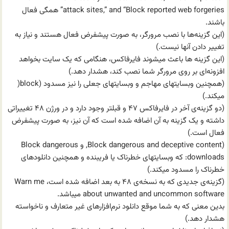
attack sites,” and “Block reported web forgeries” همگی فعال
باشند.
(این گزینه‌ها با نصب مرورگر، به صورت پیشفرض فعال هستند و نیاز به
تغییر دادن آنها نیست.)
(این گزینه‌ ها باعث میشوند فایرفاکس، هنگامی که یک سایت بخواهد
افزونه‌ای بر روی مرورگر شما نصب کند، هشدار دهد.)
(همچنین وبسایتهای مهاجم و وبسایتهای جعلی را نیز مسدود (block(
میکند.)
(دو گزینه‌ی آخر در فایرفاکس ۴۷ و قبلتر وجود دارد و در ورژن ۴۸ تغییراتی
داشته و یک گزینه به آن اضافه شده است که آن نیز، به صورت پیشفرض
فعال است.)
(Block dangerous and deceptive content, و Block dangerous
downloads: که وبسایتهای خطرناک یا فریبنده و همچنین دانلودهای
خطرناک را مسدود میکند.)
(گزینه‌ی جدیدی که به نسخه‌ی ۴۸ به بعد اضافه شده است، Warn me
about unwanted and uncommon software میباشد.
بدین معنی که به شما موقع دانلود نرم‌افزارهای غیر متعارف و ناخواسته
هشدار دهد.)