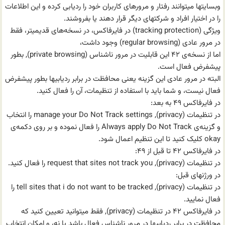
وبسایتها میتوانند رفتار و مرورهای کاربران خود را ردیابی کرده و این اطلاعات
را در اختیار افراد و شرکتهای دیگر قرار دهند یا بفروشند.
ویژگی (tracking protection) در فایرفاکس، در نسخه‌های قدیمیتر، فقط
در مرور عادی (regular browsing) وجود داشت،
اما از نسخه‌ی ۴۲ این قابلیت در مرور ناشناس (private browsing), بطور
پیشفرض فعال است.
البته در مرور عادی این گزینه یعنی محافظت در برابر ردیابیها بطور پیشفرض
فعال نیست، و شما باید با استفاده از تنظیمات، آن را فعال کنید.
در فایرفاکس ۴۹ به بعد:
در تنظیمات (privacy), manage your Do Not Track settings را انتخاب
و گزینه‌ی Always apply Do Not Track را فعال نموده و بر روی دکمه‌ی
okay کلیک کنید تا این تنظیم اعمال شود.
در فایرفاکس ۴۲ تا قبل از ۴۹:
در تنظیمات (privacy), request that sites not track you را فعال کنید.
در ورژنهای قبل:
در تنظیمات (privacy), tell sites that i do not want to be tracked را
فعال نمایید.
در فایرفاکس ۴۲ در تنظیمات (privacy), فقط میتوانید تعیین کنید که
محافظت در برابر ردیابیها در مرور ناشناس فعال باشد یا نه، و امکان انتخاب