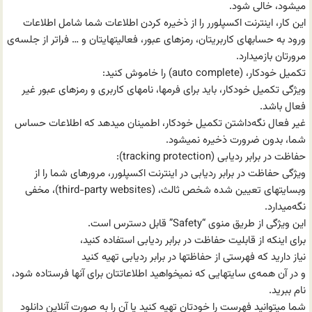
میشود، خالی شود.
این کار، اینترنت اکسپلورر را از ذخیره کردن اطلاعات شما شامل اطلاعات
ورود به حسابهای کاربریتان، رمزهای عبور، فعالیتهایتان و … فراتر از جلسه‌ی
مرورتان باز‌میدارد.
تکمیل خودکار، (auto complete) را خاموش کنید:
ویژگی تکمیل خودکار، باید برای فرمها، نامهای کاربری و رمزهای عبور غیر
فعال باشد.
غیر فعال نگه‌داشتن تکمیل خودکار، اطمینان میدهد که اطلاعات حساس
شما، بدون ضرورت ذخیره نمیشود.
حفاظت در برابر ردیابی (tracking protection):
ویژگی حفاظت در برابر ردیابی در اینترنت اکسپلورر، مرورهای شما را از
وبسایتهای تعیین شده شخص ثالث، (third-party websites)، مخفی
نگه‌میدارد.
این ویژگی از طریق منوی “Safety” قابل دسترس است.
برای اینکه از قابلیت حفاظت در برابر ردیابی استفاده کنید،
نیاز دارید که فهرستی از حفاظتها در برابر ردیابی تهیه کنید
و در آن همه‌ی سایتهایی که نمیخواهید اطلاعاتتان برای آنها فرستاده شود،
نام ببرید.
شما میتوانید فهرست را خودتان تهیه کنید یا آن را به صورت آنلاین دانلود