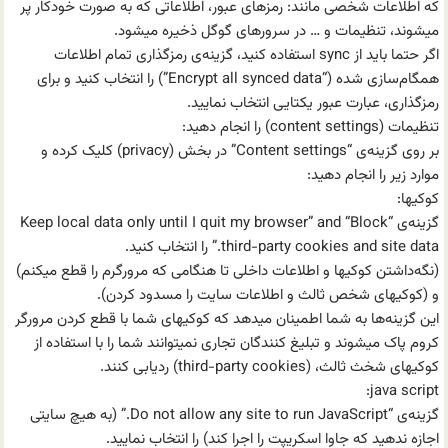
که اطلاعات شخصی مانند: رمزهای عبور، اطلاعاتی که به صورت خودکار پر
میشوند، تنظیمات و … در سرورهای گوگل ذخیره میشود.
اگر حتما باید از sync استفاده کنید، گزینه‌ی رمزگذاری تمام اطلاعات
همگام‌سازی شده (“Encrypt all synced data”) را انتخاب کنید و برای
رمزگذاری، عبارت عبور یکتایی انتخاب نمایید.
تنظیمات (content settings) را انجام دهید:
بر روی گزینه‌ی “Content settings” در بخش (privacy) کلیک کرده و
موارد زیر را انجام دهید:
کوکیها:
گزینه‌ی “Keep local data only until I quit my browser” and “Block
third-party cookies and site data.” را انتخاب کنید.
(نگه‌داشتن کوکیها و اطلاعات داخلی تا هنگامی که مرورگرم را قطع میکنم)
و (کوکیهای شخص ثالث و اطلاعات سایت را مسدود کردن).
این گزینه‌ها به شما اطمینان میدهد که کوکیهای شما با قطع کردن مرورگر
کروم پاک میشوند و تبلیغ کنندگان تجاری نمیتوانند شما را با استفاده از
کوکیهای شخث ثالث، (third-party cookies) ردیابی کنند.
java script:
گزینه‌ی “Do not allow any site to run JavaScript.” (به هیچ سایتی
اجازه ندهید که جاوا اسکریپت را اجرا کند) را انتخاب نمایید.