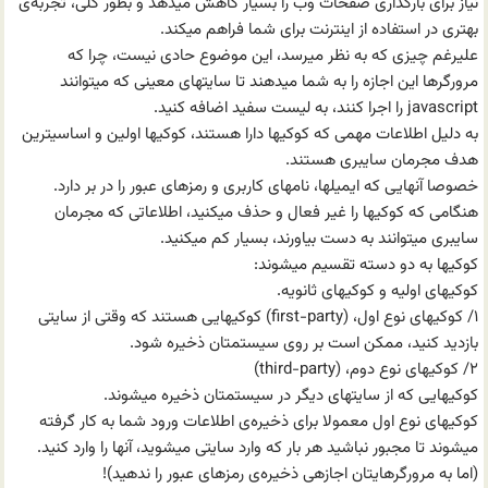
نیاز برای بارگذاری صفحات وب را بسیار کاهش میدهد و بطور کلی، تجربه‌ی
بهتری در استفاده از اینترنت برای شما فراهم میکند.
علیرغم چیزی که به نظر میرسد، این موضوع حادی نیست، چرا که
مرورگرها این اجازه را به شما میدهند تا سایتهای معینی که میتوانند
javascript را اجرا کنند، به لیست سفید اضافه کنید.
به دلیل اطلاعات مهمی که کوکیها دارا هستند، کوکیها اولین و اساسیترین
هدف مجرمان سایبری هستند.
خصوصا آنهایی که ایمیلها، نامهای کاربری و رمزهای عبور را در بر دارد.
هنگامی که کوکیها را غیر فعال و حذف میکنید، اطلاعاتی که مجرمان
سایبری میتوانند به دست بیاورند، بسیار کم میکنید.
کوکیها به دو دسته تقسیم میشوند:
کوکیهای اولیه و کوکیهای ثانویه.
۱/ کوکیهای نوع اول، (first-party) کوکیهایی هستند که وقتی از سایتی
بازدید کنید، ممکن است بر روی سیستمتان ذخیره شود.
۲/ کوکیهای نوع دوم، (third-party)
کوکیهایی که از سایتهای دیگر در سیستمتان ذخیره میشوند.
کوکیهای نوع اول معمولا برای ذخیره‌ی اطلاعات ورود شما به کار گرفته
میشوند تا مجبور نباشید هر بار که وارد سایتی میشوید، آنها را وارد کنید.
(اما به مرورگرهایتان اجازه‎ی ذخیره‌ی رمزهای عبور را ندهید)!