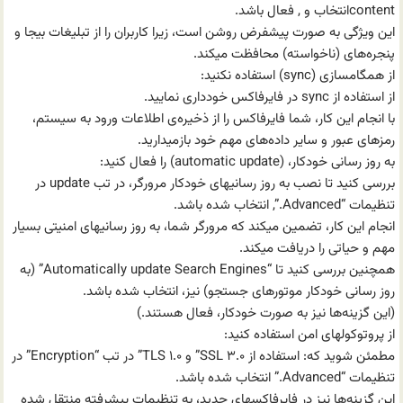
contentانتخاب و , فعال باشد.
این ویژگی به صورت پیشفرض روشن است، زیرا کاربران را از تبلیغات بیجا و
پنجره‌های (ناخواسته) محافظت میکند.
از همگامسازی (sync) استفاده نکنید:
از استفاده از sync در فایرفاکس خودداری نمایید.
با انجام این کار، شما فایرفاکس را از ذخیره‌ی اطلاعات ورود به سیستم،
رمزهای عبور و سایر داده‌های مهم خود باز‌میدارید.
به روز رسانی خودکار، (automatic update) را فعال کنید:
بررسی کنید تا نصب به روز رسانیهای خودکار مرورگر، در تب update در
تنظیمات “Advanced.”, انتخاب شده باشد.
انجام این کار، تضمین میکند که مرورگر شما، به روز رسانیهای امنیتی بسیار
مهم و حیاتی را دریافت میکند.
همچنین بررسی کنید تا “Automatically update Search Engines” (به
روز رسانی خودکار موتورهای جستجو) نیز، انتخاب شده باشد.
(این گزینه‌ها نیز به صورت خودکار، فعال هستند.)
از پروتوکولهای امن استفاده کنید:
مطمئن شوید که: استفاده از SSL ۳.۰” و TLS ۱.۰” در تب “Encryption” در
تنظیمات “Advanced.” انتخاب شده باشد.
این گزینه‌ها نیز در فایرفاکسهای جدید، به تنظیمات پیشرفته منتقل شده