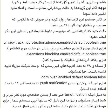
باشد و بنابراین قبل از تغییر گزینه‌ها از درستی کار خود مطمئن شوید.
توجه:
اکثر این گزینه‌ها به حالت پیشفرض، مطلوب است و اصلا نباید
تغییر داده شود!
در کادر جستجو این گزینه‌ها را وارد کرده و در صورتی که با الگویی که
مینویسم مطابق نبود، آنها را تغییر دهید.
دقت کنید که گزینه‌هایی که مینویسم دقیقا تنظیماتش را مطابق این الگو
انجام دهید:
privacy.trackingprotection.pbmode.enabled default boolean true
(برای فعال بودن گزینه‌ی حفاظت در برابر ردیابی در حالت مرور ناشناس).
extensions.blocklist.enabled default boolean true
(برای اینکه افزونه‌های خطرناک را مسدود کند).
از نسخه‌ی ۴۸ به بعد، افزونه‌های غیر رسمی که توسط شرکت موزیلا تأیید
نشده باشند، اجرا نمیشوند.
dom.push.enabled default boolean false
(برای غیر فعال کردن امکان push notification که به نسخه‌ی ۴۴ به بعد،
اضافه شده است).
به دلیل اینکه notificationها حتی بعد از بستن صفحه‌ی مورد نظر نیز برای
شما ارسال میشوند، و نیز، به این دلیل که سایتها آیپی سیستم شما را برای
فرستادن اطلاعات در اختیار دارند، حتما این امکان را غیر فعال نمایید.