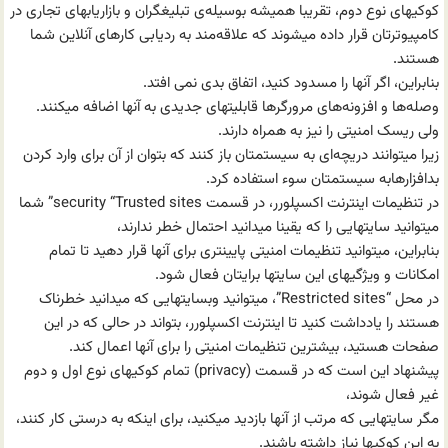
کوکیهای نوع دوم، تقریبا همیشه بوسیله‌ی تبلیغگران و بازاریابهای تجاری در
کامپیوترتان قرار داده میشوند که علاقه‌مند به ردیابی کارهای آنلاین شما
هستند.
بنابراین، اگر آنها را مسدود کنید، اتفاق بدی نمی افتد.
وصله‌ها و افزونه‌های مرورگرها قابلیتهای جدیدی به آنها اضافه میکنند.
ولی ریسک امنیتی را نیز به همراه دارند.
زیرا میتوانند دریچه‌ای به سیستمتان باز کنند که بتوان از آن برای وارد کردن
بد‌افزارهابه سیستمتان سوء استفاده کرد.
در تنظیمات اینترنت اکسپلورر، در قسمت security “Trusted sites” شما
میتوانید سایتهایی را که یقینا میدانید احتمال خطر ندارند،
بنابراین، میتوانید تنظیمات امنیتی پایینتری برای آنها قرار دهید تا تمام
امکانات و ویژگیهای این سایتها برایتان فعال شود.
در محل “Restricted sites”، میتوانید وبسایتهایی که میدانید خطرناک
هستند را یادداشت کنید تا اینترنت اکسپلورر، بتواند در حالی که در این
صفحات هستید، بیشترین تنظیمات امنیتی را برای آنها اعمال کند.
پیشنهاد این است که در قسمت (privacy) تمام کوکیهای نوع اول و دوم
غیر فعال شوند،
مگر سایتهایی که مرتب از آنها بازدید میکنید، برای اینکه به درستی کار کنند،
به این کوکیها نیاز داشته باشند.