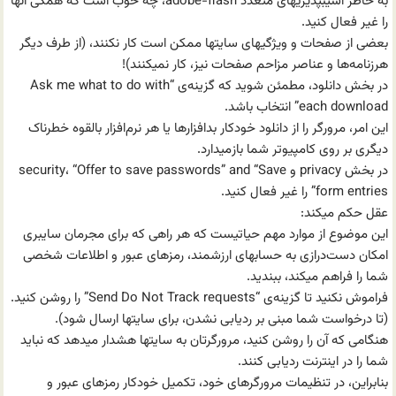
به خاطر آسیبپذیریهای متعدد adobe-flash، چه خوب است که همگی آنها
را غیر فعال کنید.
بعضی از صفحات و ویژگیهای سایتها ممکن است کار نکنند، (از طرف دیگر
هرزنامه‌ها و عناصر مزاحم صفحات نیز، کار نمیکنند)!
در بخش دانلود، مطمئن شوید که گزینه‌ی “Ask me what to do with
each download” انتخاب باشد.
این امر، مرورگر را از دانلود خودکار بد‌افزارها یا هر نرم‌افزار بالقوه خطرناک
دیگری بر روی کامپیوتر شما باز‌میدارد.
در بخش privacy و security، “Offer to save passwords” and “Save
form entries” را غیر فعال کنید.
عقل حکم میکند:
این موضوع از موارد مهم حیاتیست که هر راهی که برای مجرمان سایبری
امکان دست‌درازی به حسابهای ارزشمند، رمزهای عبور و اطلاعات شخصی
شما را فراهم میکند، ببندید.
فراموش نکنید تا گزینه‌ی “Send Do Not Track requests” را روشن کنید.
(تا درخواست شما مبنی بر ردیابی نشدن، برای سایتها ارسال شود).
هنگامی که آن را روشن کنید، مرورگرتان به سایتها هشدار میدهد که نباید
شما را در اینترنت ردیابی کنند.
بنابراین، در تنظیمات مرورگرهای خود، تکمیل خودکار رمزهای عبور و