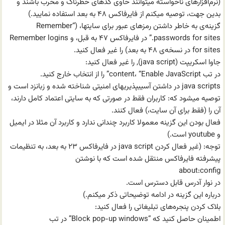
(نرم‌افزارهای ناخواسته میتوانند حاوی کدهای خطرناک و مخرب باشند و
بدین جهت، توصیه میکنم از فایرفاکس ۴۸ به بعد استفاده نمایید.)
گزینه‌ی به خاطر داشتن رمزهای عبور برای سایتها، (“Remember
passwords for sites.” در فایرفاکس ۴۷ به قبل، و Remember logins
for sites در نسخه‌ی ۴۸ به بعد) را غیر فعال کنید.
جاوا اسکریپت (java script), را غیر فعال کنید:
در تب content، “Enable JavaScript” را از انتخاب خارج کنید.
java scripts در داشتن آسیب‍پذیریهای امنیتی شناخته شده و زبانزد است و
توصیه میشود که: کاربران فقط در صورتی که به سایتی اعتماد کامل دارند،
آن را (فقط برای آن سایت،) فعال کنند.
فعال بودن این گزینه معمولا کاربرد چندانی ندارد و کاربرد آن مثلا در ایمیل
و youtube است.)
توجه: (غیر فعال کردن java script در فایرفاکس ۲۳ به بعد، به تنظیمات
پیشرفته فایرفاکس منتقل شده است که با نوشتن
about:config
در نوار آدرس قابل دسترس است.
درباره این گزینه در ادامه توضیحاتی ذکر میکنم.)
بلاک کردن پنجره‌های تبلیغاتی را فعال کنید:
اطمینان حاصل کنید که “Block pop-up windows” در تب