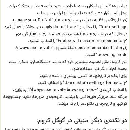
در این هنگام، این امکان به شما داده میشود تا محتواهای مشکوک را در
محل امنی قرار دهید که بعدا بتوانید آنها را بررسی نمایید.
(در فایرفاکس ۴۹ به بعد)، در تب (privacy), “manage your Do Not
Track settings” را انتخاب و “Always apply do not track” را فعال کنید.
در حالی که در تب (privacy) هستید، در قسمت (history), گزینه‌ی
“Firefox will never remember history” را انتخاب نمایید.
((never remember history, دقیقا مساوی “Always use private
browsing mode” است.
این گزینه زمانی اهمیت بیشتری دارد که بدانید دستگاهتان، ممکن است
توسط افراد دیگر نیز استفاده شود.
برای اینکه بر تاریخچه‌ها کنترل بیشتری داشته باشید،
“Use custom settings for history” را انتخاب کنید.
با انتخاب گزینه‌ی “Always use private browsing mode”, بنابراین،
هرگاه شما مرورگر فایرفاکس را ببندید، تاریخچه‌ی مرورها، نتایج جستجوها،
کوکیها و تاریخچه‌ی دانلودها را پاک میکند.
دو نکته‌ی دیگر امنیتی در گوگل کروم:
در قسمت پلاگینها، شما میتوانید “Let me choose when to run plugin