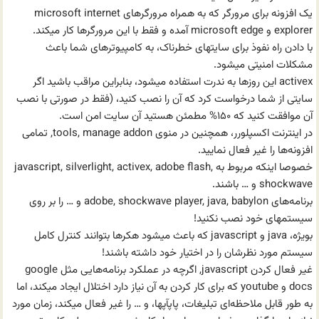
یک افزونه برای مرورگر که به همراه مرورگرهای microsoft internet
explorer و microsoft edge آمده و فقط با این مرورگرها کار میکند.
با دادن راه نفوذ برای سایتهای خطرناک، به کامپیوترهای شما باعث
مشکلات امنیتی میشود.
activex این روزها به ندرت استفاده میشود، بنابراین مراقب باشید اگر
سایتی از شما درخواست کرد که آن را نصب کنید، (فقط در صورتی با نصب
آن موافقت کنید که ۱۵۰% مطمئن هستید آن سایت امن است.
در اینترنت اکسپلورر، همچنین در منوی tools, manage addon, تمامی
افزونه‌ها را غیر فعال نمایید.
خصوصا اینکه مربوط به javascript, silverlight, activex, adobe flash,
shockwave و … باشند.
برنامه‌های adobe, shockwave player, java, babylon و … را بر روی
سیستمهای خود نصب نکنید!
بویژه، java و javascript که باعث میشود هکرها بتوانند کنترل کامل
سیستم مورد نظرشان را در اختیار خود داشته باشند!
غیر فعال کردن javascript, اگرچه در عملکرد برنامه‌هایی مثل google
docs و youtube که برای کار کردن به آن نیاز دارد اختلال ایجاد میکند، اما
به طور قابل ملاحظه‌ای تبلیغات، پاپآپها، و … را غیر فعال میکند، زمان مورد