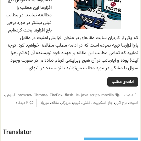
بدافزارها به خصوص باج
افزارها این مطلب را
مطالعه نمایید. در مطالب
قبلی بیشتر در مورد برخی
باج افزارها بحث کرده‌ایم
که یکی از کاربران سایت مقاله‌ای در عنوان افزایش امنیت در مقابل
باج‌افزارها تهیه نموده است که در ادامه مطلب مطالعه خواهید کرد. توجه
نمایید که تمامی مطالب این مقاله بر عهده خود نویسنده آن (خانم زهرا
آیت) بوده و اینجانب در آن هیچ ویرایشی انجام نداده‌ام،‌ در صورت وجود
سوال یا مشکل در مورد مطلب می‌توانید با نویسنده در انتهای…
ادامه‌ی مطلب
،
،
،
،
،
،
،
،
امنیت
mozilla
java script
ie
flash
FireFox
Chrome
browser
آموزش
،
،
،
،
،
،
،
امنیت
باج افزار
جاوا اسکریپت
فلش
کروم
مرورگر
مقاله
موزیلا
۲ دیدگاه
Translator