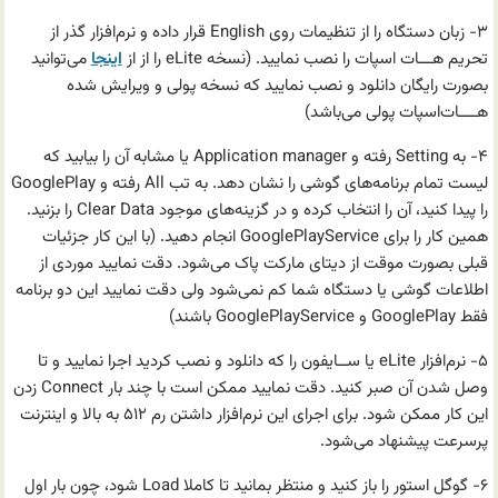
۳- زبان دستگاه را از تنظیمات روی English قرار داده و نرم‌افزار گذر از
تحریم هـــات اسپات را نصب نمایید. (نسخه eLite را از از
اینجا
می‌توانید
بصورت رایگان دانلود و نصب نمایید که نسخه پولی و ویرایش شده
هــــات‌اسپات پولی می‌باشد)
۴- به Setting رفته و Application manager یا مشابه آن را بیابید که
لیست تمام برنامه‌های گوشی را نشان دهد. به تب All رفته و GooglePlay
را پیدا کنید، آن را انتخاب کرده و در گزینه‌های موجود Clear Data را بزنید.
همین کار را برای GooglePlayService انجام دهید. (با این کار جزئیات
قبلی بصورت موقت از دیتای مارکت پاک می‌شود. دقت نمایید موردی از
اطلاعات گوشی یا دستگاه شما کم نمی‌شود ولی دقت نمایید این دو برنامه
فقط GooglePlay و GooglePlayService باشند)
۵- نرم‌افزار eLite یا ســایفون را که دانلود و نصب کردید اجرا نمایید و تا
وصل شدن آن صبر کنید. دقت نمایید ممکن است با چند بار Connect زدن
این کار ممکن شود. برای اجرای این نرم‌افزار داشتن رم ۵۱۲ به بالا و اینترنت
پرسرعت پیشنهاد می‌شود.
۶- گوگل استور را باز کنید و منتظر بمانید تا کاملا Load شود، چون بار اول