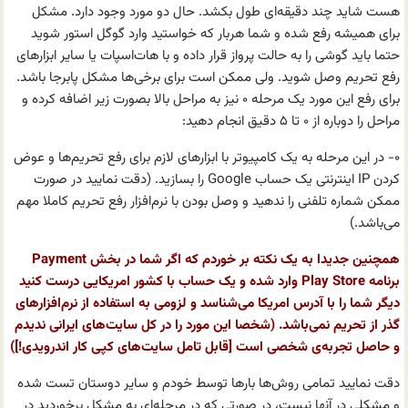
هست شاید چند دقیقه‌ای طول بکشد. حال دو مورد وجود دارد. مشکل
برای همیشه رفع شده و شما هربار که خواستید وارد گوگل استور شوید
حتما باید گوشی را به حالت پرواز قرار داده و با هات‌اسپات یا سایر ابزارهای
رفع تحریم وصل شوید. ولی ممکن است برای برخی‌ها مشکل پابرجا باشد.
برای رفع این مورد یک مرحله ۰ نیز به مراحل بالا بصورت زیر اضافه کرده و
مراحل را دوباره از ۰ تا ۵ دقیق انجام دهید:
۰- در این مرحله به یک کامپیوتر با ابزارهای لازم برای رفع تحریم‌ها و عوض
کردن IP اینترنتی یک حساب Google‌ را بسازید. (دقت نمایید در صورت
ممکن شماره تلفنی را ندهید و وصل بودن با نرم‌افزار رفع تحریم کاملا مهم
می‌باشد.)
همچنین جدیدا به یک نکته بر خوردم که اگر شما در بخش Payment
برنامه Play Store وارد شده و یک حساب با کشور امریکایی درست کنید
دیگر شما را با آدرس امریکا می‌شناسد و لزومی به استفاده از نرم‌افزارهای
گذر از تحریم نمی‌باشد. (شخصا این مورد را در کل سایت‌های ایرانی ندیدم
و حاصل تجربه‌ی شخصی است [قابل تامل سایت‌های کپی کار اندرویدی!])
دقت نمایید تمامی روش‌ها بارها توسط خودم و سایر دوستان تست شده
و مشکلی در آنها نیست، در صورتی که در مرحله‌ای به مشکل برخوردید در