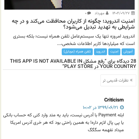
۱۴۰۴/۰۹/۲۷
مهرداد
۰
امنیت اندروید؛ چگونه از کاربران محافظت می‌کند و در چه
شرایطی به تهدید تبدیل می‌شود؟
اندروید امروزه تنها یک سیستم‌عامل تلفن همراه نیست؛ بلکه بستری
است که میلیاردها کاربر اطلاعات شخصی،...
آموزش
امنیت
اندروید
تلفن همراه (موبایل)
28 دیدگاه برای “رفع مشکل THIS APP IS NOT AVAILABLE IN
YOUR COUNTRY در PLAY STORE”
ناوبری
نظرات قدیمی تر
نظرات
Criticism
۱۳۹۹/۰۶/۲۱ در ۱۰:۰۲
ابله Payment با آدرس نیست، باید یه متد وارد کنی که حساب بانکی
یا پی پال لازم داره! به همین راحتی بود که هر خری آدرس امریکا
میداد نفهمه سگگگ