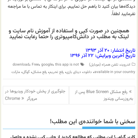
دیدگاه‌ها بیان کنید تا باهم حل نماییم. برای اینکار به تماس با ما مراجعه
نفرمایید لطفاً.
همچنین در صورت کپی و استفاده از آموزش نام سایت و
لینک به مطلب در دانش‌کامپیوتری را حتما رعایت نمایید
تاریخ انتشار: ۲۰ آذر ۱۳۹۳
تاریخ آخرین ویرایش: ۲۲ آذر ۱۳۹۶
،
،
،
،
اندروید
تلفن همراه (موبایل)
this app is not
google
Free
download
،
،
،
،
،
،
available in your country
دانلود
دیتای بازی
رفع تحریم
رفع مشکل
گوگل
مارکت
راهبری
جلوگیری از پخش خودکار ویدیوها در
رفع مشکل Blue Screen پس از
نوشته
به‌روزرسانی ویندوز
مرورگر Chrome
سخنی با شما خواننده‌ی این مطلب!
کاربر گرامی! این مطلبی که مطالعه کردید از جایی کپی نشده و حاصل