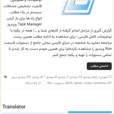
توضیحات و همچنین
قابلیت تشخیص مشکلات
سیستم در یک مطلب.
انواع راه ها برای باز کردن
Task Manager ویندوز.
گزارش گیری از مراحل انجام گرفته از کارهای شما و …! همه در یکجا با
توضیحات کامل فارسی ؛ برای مشاهده به ادامه مطلب همین پست
مراجعه نمایید.به شخصه در دنیای فارسی محلی جامع از دستورات قسمت
Run ویندوز را مشاهده نکرده‌ام! برای همین خودم دست به کار شدم تا
تمامی دستورات را تهیه و یکجا جمع کنم.
ادامه‌ی مطلب
،
،
،
،
،
،
،
آموزش
رایانه
ویندوز 10
ویندوز 7
ویندوز 8
ویندوز 8.1
ویندوز XP
ویندوز سرور
،
،
،
،
،
XP
windows
Vista
Seven
RUN
دستورات Run
۵۷ دیدگاه
Translator