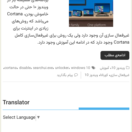
برنامه‌های همیشه باز در
ویندوز ۱۰ حتی در حالت
خاموش بودن، Cortana
می‌باشد که روش‌های
زیادی در اینترنت برای
غیرفعال سازی آن وجود دارد ولی یک روش برای غیرفعال‌سازی کامل
Cortana وجود دارد که در ادامه این آموزش وجود دارد.
ادامه‌ی مطلب
،
،
،
،
،
،
ویندوز 10
آموزش
windows 10
unlocker
searchui.exe
disable
cortana
،
،
غیرفعال سازی
کورتانا
ویندوز 10
پیام بگذارید
Translator
Select Language
▼