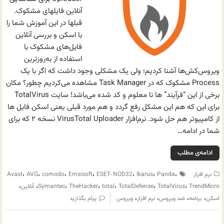
آنلاین فایلهای مشکوک.
قبلها در این آموزش شما را
با اسکن و بررسی آنلاین
فایل‌های مشکوک با
استفاده از به‌روزترین
ویروس‌کش‌ها آشنا کردیم؛ ولی یک مشکلی وجود داشت که اگر با یک
Process مشکوک که در Task Manager مشاهده می‌کردیم چطور؟ مکان
برخی از این “فرآیند” ها نا معلوم و کد شده می‌باشد! سایت TotalVirus
برای این که هم این مشکل رفع گردد و هم مورد قبلی یعنی اسکن فایل ها
از کامپیوتر هم حل شود. نرم‌افزار VirusTotal Uploader نسخه ۲ که برای
شما در ادامه…
ادامه‌ی مطلب
،
،
،
،
،
،
،
نرم افزار
Panda
Ikarus
ESET-NOD32
Emsisoft
comodo
AVG
Avast
،
،
،
،
،
،
،
TrendMicro
TotalVirus
TotalDefense
total
TheHacker
Symantec
آنلاین
،
،
،
،
اسکن
برنامه
ضد ویروس
نرم افزار
ویروس
پیام بگذارید