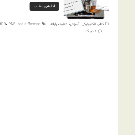
ادامه‌ی مطلب
،
،
،
،
،
کتاب الکترونیکی
آموزش
دانلود
رایانه
ssd difference
PDF
HDD
۴ دیدگاه