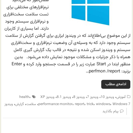
همان‌طور که می‌دانید
نرم‌افزارهای مختلفی برای
تست سلامت سخت‌افزاری
و نرم‌افزاری سیستم وجود
دارند. اما بسیاری از کاربران
از این موضوع بی‌‌اطلاع‌اند که در ویندوز ابزاری برای گرفتن گزارش از سلامت
سیستم وجود دارد که به وسیله‌ی آن وضعیت نرم‌افزاری و سخت‌افزاری
سیستم و ویندوز اسکن شده و نتیجه در قالب یک گزارش گیری کامل
همراه با ذکر جزئیات و مشکلات موجود نمایش داده می‌شود. بدین
منظور ابتدا در Start عبارت زیر را در قسمت جستجو وارد کرده و Enter
بزنید: perfmon /report…
ادامه‌ی مطلب
،
،
،
،
،
،
آموزش
ویندوز 10
ویندوز 7
ویندوز 8
ویندوز 8.1
ویندوز XP
health
،
،
،
،
،
،
،
Windows 7
windows
trick
report
performance monitor
سلامت
گزارش
ویندوز
پیام بگذارید