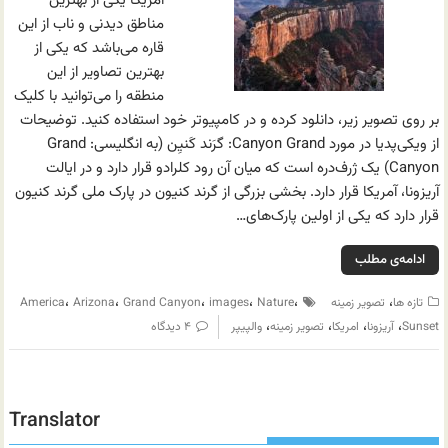
امریکا یکی از بهترین
مناطق دیدنی و ناب از این
قاره می‌باشد که یکی از
بهترین تصاویر از این
منطقه را می‌توانید با کلیک
بر روی تصویر زیر، دانلود کرده و در کامپیوتر خود استفاده کنید. توضیحات
از ویکی‌پدیا در مورد Canyon Grand: گرَند کَنیِن (به انگلیسی: Grand
Canyon) یک ژرف‌دره است که میان آن رود کلرادو قرار دارد و در ایالت
آریزونا، آمریکا قرار دارد. بخشی بزرگی از گرند کنیون در پارک ملی گرند کنیون
قرار دارد که یکی از اولین پارک‌های…
ادامه‌ی مطلب
،
،
،
،
،
،
تازه ها
تصویر زمینه
Nature
images
Grand Canyon
Arizona
America
،
،
،
،
Sunset
آریزونا
امریکا
تصویر زمینه
والپیپر
۴ دیدگاه
Translator