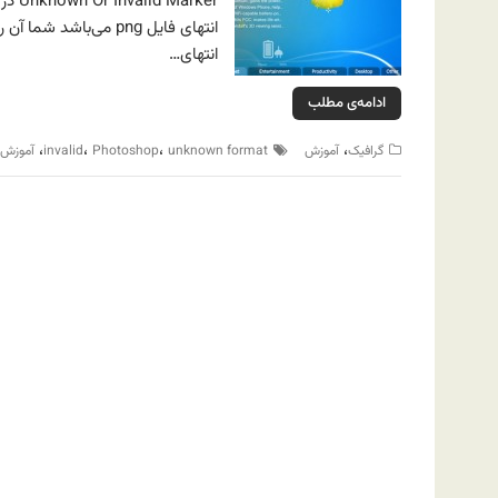
انتهای…
ادامه‌ی مطلب
،
،
،
،
گرافیک
آموزش
unknown format
Photoshop
invalid
آموزش