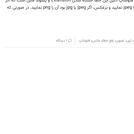
Unknown Or Invalid Marker در فتوشاپ دلیل این خطا اشتباه شدن Extension و پسوند فایل است که اگر
انتهای فایل png می‌باشد شما آن را jpeg نمایید و برعکس، اگر jpeg‌ یا jpg بود آن را png‌ نمایید. در صورتی که
،
،
،
،
،
ارور
تصویر
رفع خطا
عکس
فتوشاپ
۱ دیدگاه