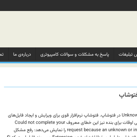
 تبلیغات‌
پاسخ به مشکلات‌ و‌ سوالات‌ کامپیوتری
درباره‌ی ما‌
تم
رفع مشکل Unknown Or Invalid Marker در فتوشاپ. فتوشاپ نرم‌افزار قوی برای ویرایش و ایجاد فایل‌های
تصویری و عکس می‌باشد ولی برخی اوقات برای بنده نیز این خطای معروف Could not complete your
request because an unknown or invalid JPEG marker type found را نمایش می‌دهد: رفع مشکل