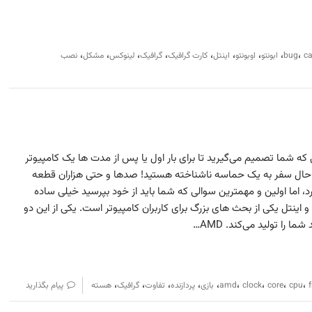
،
،
،
،
،
،
،
،
،
ca
bug
ابونتو
اوبونتو
اینتل
کارت گرافیک
گرافیک
لینوکس
مشکل
نصب
AM و Intel. هنگامی که شما تصمیم می‌گیرید تا برای بار اول یا پس از مدت ها یک کامپیوتر
حال سفر به یک حماسه ناشناخته هستید! صدها و حتی هزاران قطعه
، اما اولین و مهمترین سوالی که شما باید از خود بپرسید خیلی ساده
است: AMD یا اینتل؟ رقابت AMD و اینتل یکی از بحث های بزرگ برای کاربران کامپیوتر است. یکی از این دو
را تولید می‌کند. AMD…
،
،
،
،
،
،
،
،
،
cpu
core
clock
amd
بازی
پردازنده
تفاوت
گرافیک
هسته
پیام بگذارید