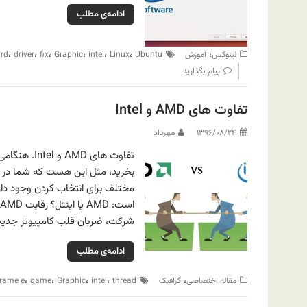
ادامه‌ی مطلب
،
،
،
،
،
،
،
لینوکس
آموزش
Ubuntu
Linux
intel
Graphic
fix
driver
rd
پیام بگذارید
تفاوت های AMD و Intel
۱۳۹۶/۰۸/۲۴
مهرداد
تفاوت های D
بخرید، مثل این هست که شما در 
مختلف برای انتخاب کردن وجود دارد
شرکت، ضربان قلب کامپیوتر جدید شما 
ادامه‌ی مطلب
،
،
،
،
،
مقاله اختصاصی
گرافیک
thread
intel
Graphic
game
frame e