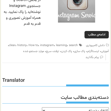
در بخش Search و
جستجوی Instagram
نوشته‌اید را پاک نمایید. به
همراه آموزش تصویری و
قدم به قدم
ادامه‌ی مطلب
،
،
،
،
،
،
دانش کامپیوتری
search
learning
instagram
How to
history
clear
،
،
،
،
،
،
آموزش
اینستاگرام
پاک سازی
پاک کردن
ترفند
سرچ
موارد جستجو شده
پیام بگذارید
Translator
دسته‌بندی مطالب سایت
دسته‌بندی