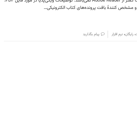
Reader معرفی کنیم که در امکانات کمتر از Adobe Reader نمی‌باشد. توضیحات ویکی‌پدیا در مورد فایل PDF:
،
،
رایگان
نرم افزار
پیام بگذارید