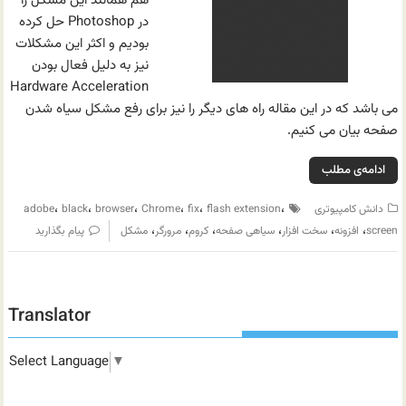
هم همانند این مشکل را
در Photoshop حل کرده
بودیم و اکثر این مشکلات
نیز به دلیل فعال بودن
Hardware Acceleration
می باشد که در این مقاله راه های دیگر را نیز برای رفع مشکل سیاه شدن
صفحه بیان می کنیم.
ادامه‌ی مطلب
،
،
،
،
،
،
دانش کامپیوتری
flash extension
fix
Chrome
browser
black
adobe
،
،
،
،
،
،
screen
افزونه
سخت افزار
سیاهی صفحه
کروم
مرورگر
مشکل
پیام بگذارید
Translator
Select Language
▼