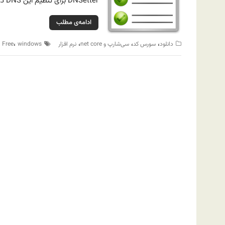
DNSetter برای تنظیم این DNS در سیستم به کار می‌آید.
ادامه‌ی مطلب
،
،
،
،
،
دانلود
سورس کد
سی‌شارپ و net core
نرم افزار
windows
Free