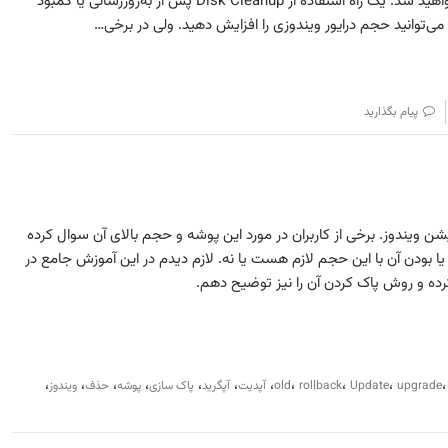
$GetCurrent در ویندوز ۱۰ آشنا خواهید شد. یک راه استفاده از Disk Cleanup پس از به‌روزرسانی یا کمبود
ی‌توانید حجم درایور ویندوزی را افزایش دهید. ولی در برخی…
پیام بگذارید
Windows.old از پارتیشن ویندوز. برخی از کاربران در مورد این پوشه و حجم بالای آن سوال کرده
ند یا بودن آن با این حجم لازم هست یا نه. لازم دیدم در این آموزش جامع در
رده و روش پاک کردن آن را نیز توضیح دهم.
،
،
،
،
،
،
،
،
،
،
upgrade
Update
rollback
old
آپدیت
آپگرید
پاک سازی
پوشه
حذف
ویندوز