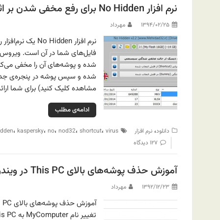
نرم افزار No Hidden برای رفع مخفی شدن بر اثر ویروس
۱۳۹۴/۰۲/۲۵
مهرداد
نرم افزار idden
فایل‌های شما در آن است. ویروس‌ها
شده و پوشه‌های آن را مخفی می‌کنند
مشاهده کلیک کنید) برای شما ارائه
ادامه‌ی مطلب
،
،
،
،
،
،
دانلود
نرم افزار
virus
shortcut
nod32
no
kaspersky
idden
۱۲۷ دیدگاه
آموزش حذف پوشه‌های بالای This PC در ویندوز ۸.۱ و ۱۰
۱۳۹۲/۱۲/۲۳
مهرداد