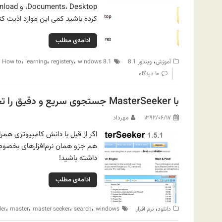
کرده باشید کمی این موارد اذیت 
ادامه‌ی مطلب
،
،
،
،
،
آموزش
ویندوز 8.1
windows 8.1
registery
learning
How to
۱۰ دیدگاه
با MasterSeeker جستجوی سریع و دقیق را تجربه کنید
۱۳۹۲/۰۶/۱۷
مهرداد
اگر از قبل با دانش کامپیوتری همراه 
هم جزو همان نرم‌افزارهای بخصوص م
داشته باشید!
ادامه‌ی مطلب
،
،
،
،
،
دانلود
نرم افزار
windows
search
master seeker
master
der