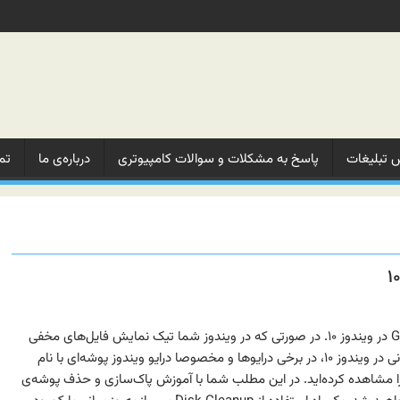
 تبلیغات‌
پاسخ به مشکلات‌ و‌ سوالات‌ کامپیوتری
درباره‌ی ما‌
تم
آموزش حذف پوشه‌ی $GetCurrent در ویندوز ۱۰. در صورتی که در ویندوز شما تیک نمایش فایل‌های مخفی
روشن باشد، حتما پس از به‌روزرسانی در ویندوز ۱۰، در برخی درایوها و مخصوصا درایو ویندوز پوشه‌ای با نام
امت دلار و عبارت GetCurrent را مشاهده کرده‌اید. در این مطلب شما با آموزش پاک‌سازی و حذف پوشه‌ی