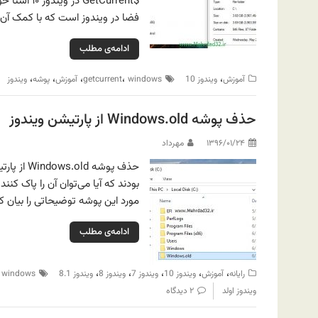
فضا در ویندوز است که با کمک آن م
ادامه‌ی مطلب
،
،
،
،
،
آموزش
ویندوز 10
windows
getcurrent
آموزش
پوشه
ویندوز
حذف پوشه Windows.old از پارتیشن ویندوز
۱۳۹۶/۰۱/۲۴
مهرداد
حذف پوشه 
بودند که آیا می‌توان آن را پاک کن
مورد این پوشه توضیحاتی را بیان ک
ادامه‌ی مطلب
،
،
،
،
،
،
رایانه
آموزش
ویندوز 10
ویندوز 7
ویندوز 8
ویندوز 8.1
windows
ویندوز اولد
۲ دیدگاه