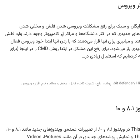
No H یک نرم‌افزار رایگان و سبک برای رفع مشکلات ویروسی شدن فلش و مخفی شدن
ی جدیدی که در اکثر دانشگاه‌ها و مراکز پُر کامپیوتر وجود دارند وارد فلش
 و میانبری برای آنها قرار می‌دهند که با زدن آنها ابتدا خود ویروس فعال
شده و سپس پوشه در پنجره‌ی جدیدی باز می‌شود. برای رفع این مشکل در ابتدا روش CMD را در اینجا (برای
 کرده‌ایم که استقبال زیادی در…
،
،
،
،
،
،
،
،
،
H
bit defender
پوشه
رفع
شورت کات
فایل
مخفی
میانبر
نرم افزار
ویروس
آموزش حذف پوشه‌های بالای This PC در ویندوز ۸.۱ و ۱۰. از تغییرات عمده‌ی ویندوزهای جدید مانند ۸.۱ و ۱۰،
تغییر نام MyComputer به This PC و نمایش پوشه‌های جدیدی در آن مانند Videos ،Pictures