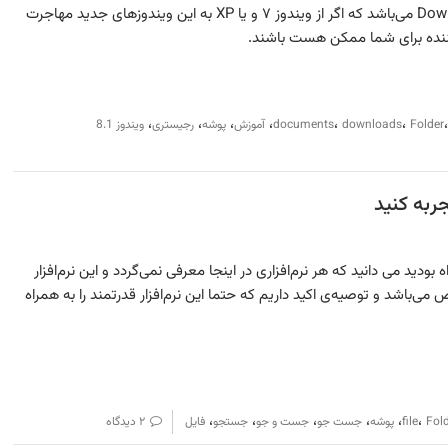
،Documents، Desktop و Download می‌باشد که اگر از ویندوز ۷ و یا XP به این ویندوزهای جدید مهاجرت
کننده برای شما ممکن هست باشند.
،
،
،
،
،
،
Folder
downloads
documents
آموزش
پوشه
رجیستری
ویندوز 8.1
بودید می دانید که هر نرم‌افزاری در اینجا معرفی نمی‌گردد و این نرم‌افزار
ی‌باشد و توصیه‌ی اکید داریم که حتما این نرم‌افزار قدرتمند را به همراه
،
،
،
،
،
،
Fol
file
پوشه
جست جو
جست و جو
جستجو
فایل
۲ دیدگاه