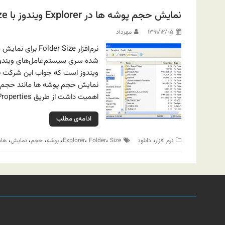
نمایش حجم پوشه ها در Explorer ویندوز با Folder Size
۱۳۹۱/۱۲/۰۵
مهرداد
نرم‌افزار r Size
شده سری سیستم‌عامل‌های ویندوز 
ویندوز است که جواب این شرکت بر
نمایش حجم پوشه ها مانند حجم 
اهمیت داشت از طریق Properties می تواند انواع حجم‌ها را مشاهده کند.
ادامه‌ی مطلب
،
،
،
،
،
،
،
،
نرم افزار
دانلود
Size
Folder
Explorer
پوشه
حجم
نمایش
ها