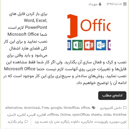
۱۳۹۶/۱۰/۰۷
مهرداد
برای باز کردن فایل های
Word, Excel,
PowerPoint لازم است
شما Microsoft Office
نصب نمایید و برای این کار
کلی فضای هارد اشغال
می‌شود و باید وقتی برای
نصب و کرک و فعال سازی آن بگذارید. ولی اگر کار شما فقط مشاهده این
فایل‌ها و تغییرات جزیی روی آنهاست لازم نیست حتما Microsoft Office
نصب نمایید. روش‌های ساده‌تر و سریع‌تری برای این کار موجود است که در
ادامه آن را توضیح خواهیم داد.
ادامه‌ی مطلب
،
،
،
،
،
،
دانش کامپیوتری
office
libreoffice
google
Free
download
alternative
،
،
،
،
،
،
،
،
،
،
thinkfree
slide
sheets
openOffice
Online
offline
آفلاین
آفیس
آنلاین
اکسل
،
،
،
،
،
،
،
اوپن سورس
پاورپوینت
جایگزین
دانلود
رایگان
متن باز
نصب
ورد
پیام بگذارید