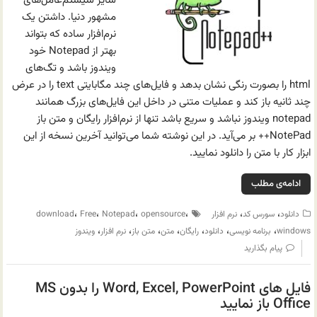
سایر سیستم‌عامل‌های
مشهور دنیا. داشتن یک
نرم‌افزار ساده که بتواند
بهتر از Notepad خود
ویندوز باشد و تگ‌های
html را بصورت رنگی نشان بدهد و فایل‌های چند مگابایتی text را در عرض
چند ثانیه باز کند و عملیات متنی در داخل این فایل‌های بزرگ همانند
notepad ویندوز نباشد و سریع باشد تنها از نرم‌افزار رایگان و متن باز
NotePad++ بر می‌آید. در این نوشته شما می‌توانید آخرین نسخه از این
ابزار کار با متن را دانلود نمایید.
ادامه‌ی مطلب
،
،
،
،
،
،
دانلود
سورس کد
نرم افزار
opensource
Notepad
Free
download
،
،
،
،
،
،
،
windows
برنامه نویسی
دانلود
رایگان
متن
متن باز
نرم افزار
ویندوز
پیام بگذارید
فایل های Word, Excel, PowerPoint را بدون MS
Office باز نمایید