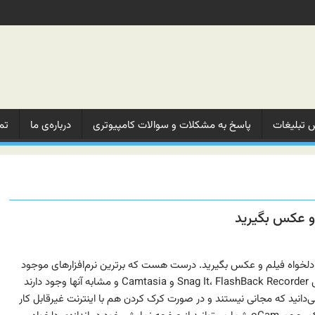
 تبلیغات‌
پاسخ به مشکلات‌ و‌ سوالات‌ کامپیوتری
درباره‌ی ما‌
تم
ا oCam از صفحه خود با Codec دلخواه فیلم و عکس بگیرید. درست هست که برترین نرم‌افزارهای موجود
برای تصویر برداری از صفحه نمایش Snag It، FlashBack Recorder و Camtasia و مشابه آنها وجود دارند
 می‌دانید که مجانی نیستند و در صورت کرک کردن هم با اینترنت غیرقابل کار