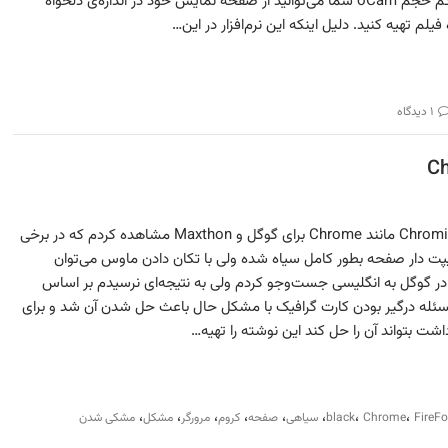
می شوند! ولی با نرم‌افزار رایگان و کم حجم oCam شما می‌توانید از صفحه نمایش خود در اندازه‌ی دلخواه
م تهیه کنید. دلیل اینکه این نرم‌افزار در این…
۱ دیدگاه
این روزها در چند مرورگر تحت Chromium مانند Chrome برای گوگل و Maxthon مشاهده کردم که در برخی
 دار صفحه بطور کامل سیاه شده ولی با تکان دادن ماوس می‌توان
ا در گوگل به انگلیسی جست‌وجو کردم ولی به نتیجه‌ای نرسیدم بر اساس
ه مشابه در مرورگر Firefox مسئله درگیر بودن کارت گرافیک با مشکل حال باعث حل شدن آن شد و برای
شت بتواند آن را حل کند این نوشته را تهیه…
،
،
،
،
،
،
،
،
FireF
Chrome
black
سیاهی
صفحه
کروم
مرورگر
مشکل
مشکی شدن