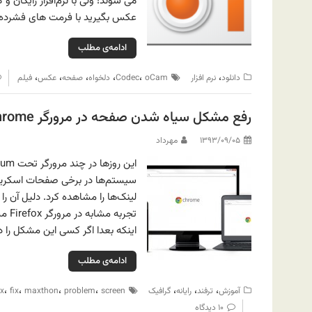
عکس بگیرید با فرمت های فشرده فیل
ادامه‌ی مطلب
،
،
،
،
،
،
دانلود
نرم افزار
oCam
Codec
دلخواه
صفحه
عکس
فیلم
رفع مشکل سیاه شدن صفحه در مرورگر Chrome
۱۳۹۳/۰۹/۰۵
مهرداد
سیستم‌ها در برخی صفحات اسکریپت
لینک‌ها را مشاهده کرد. دلیل آن ر
تجرب
اینکه بعدا اگر کسی این مشکل را دا
ادامه‌ی مطلب
،
،
،
،
،
،
،
آموزش
ترفند
رایانه
گرافیک
screen
problem
maxthon
fix
ox
۱۰ دیدگاه