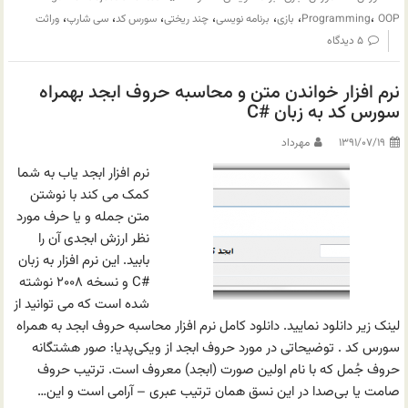
،
،
،
،
،
،
،
OOP
Programming
بازی
برنامه نویسی
چند ریختی
سورس کد
سی شارپ
وراثت
۵ دیدگاه
نرم افزار خواندن متن و محاسبه حروف ابجد بهمراه
سورس کد به زبان #C
۱۳۹۱/۰۷/۱۹
مهرداد
نرم افزار ابجد یاب به شما
کمک می کند با نوشتن
متن جمله و یا حرف مورد
نظر ارزش ابجدی آن را
بابید. این نرم افزار به زبان
#C و نسخه ۲۰۰۸ نوشته
شده است که می توانید از
لینک زیر دانلود نمایید. دانلود کامل نرم افزار محاسبه حروف ابجد به همراه
سورس کد . توضیحاتی در مورد حروف ابجد از ویکی‌پدیا: صور هشتگانه
حروف جُمل که با نام اولین صورت (ابجد) معروف است. ترتیب حروف
صامت یا بی‌صدا در این نسق همان ترتیب عبری – آرامی است و این…