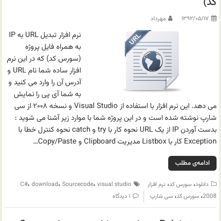
کد)
۱۳۹۲/۰۵/۱۷
مهرداد
نرم افزار تبدیل URL به IP
به همراه فایل پروژه
(سورس کد) که در این نرم
افزار ساده شما نام URL و
آدرس آن را وارد می کنید و
به شما آی پی را نمایش
می دهد. این نرم افزار با استفاده از Visual Studio و نسخه ۲۰۰۸ از سی
شارپ نوشته شده است و در این پروژه شما با موارد زیر آشنا می شوید :
بدست آوردن IP از یک URL نحوه کار با try و catch نحوه کنترل خطا با
Exception کار با Listbox مدیریت Clipboard و Copy/Paste…
ادامه‌ی مطلب
،
،
،
،
،
دانلود
سورس کد
نرم افزار
visual studio
Sourcecode
download
C#
،
،
2008
سورس کد
سی شارپ
۱ دیدگاه