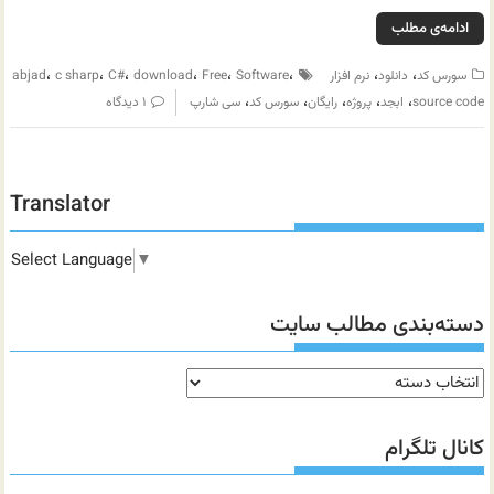
ادامه‌ی مطلب
،
،
،
،
،
،
،
،
سورس کد
دانلود
نرم افزار
Software
Free
download
C#
c sharp
abjad
،
،
،
،
،
source code
ابجد
پروژه
رایگان
سورس کد
سی شارپ
۱ دیدگاه
Translator
Select Language
▼
دسته‌بندی مطالب سایت
دسته‌بندی
مطالب
سایت
کانال تلگرام