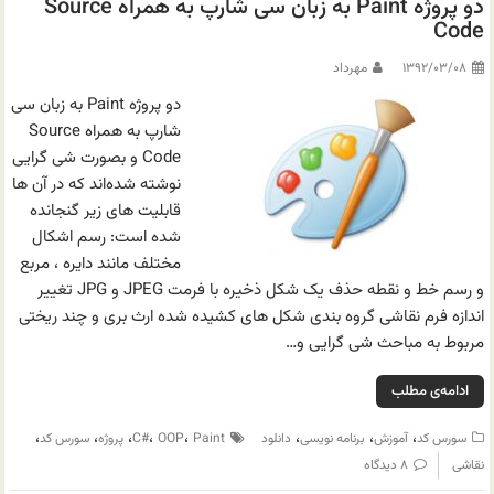
دو پروژه Paint به زبان سی شارپ به همراه Source
Code
۱۳۹۲/۰۳/۰۸
مهرداد
دو پروژه Paint به زبان سی
شارپ به همراه Source
Code و بصورت شی گرایی
نوشته شده‌اند که در آن ها
قابلیت های زیر گنجانده
شده است: رسم اشکال
مختلف مانند دایره ، مربع
و رسم خط و نقطه حذف یک شکل ذخیره با فرمت JPEG و JPG تغییر
اندازه فرم نقاشی گروه بندی شکل های کشیده شده ارث بری و چند ریختی
مربوط به مباحث شی گرایی و…
ادامه‌ی مطلب
،
،
،
،
،
،
،
،
سورس کد
آموزش
برنامه نویسی
دانلود
Paint
OOP
C#
پروژه
سورس کد
نقاشی
۸ دیدگاه