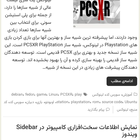
لینوکس یک سری لیست
عالی از شبیه سازها را دارد،
از جمله برای پلی استیشن
سونی. برای انتخاب بین
شبیه سازها تعداد زیادی
وجود داردند، اما پیشرفته ترین شبیه ساز و بهترین آنها برای بازی کردن بازی
های Playstation در لینوکس، شبیه ساز PCSXR PlayStation است. این
شبیه ساز نسخه جدید و بهتری برای PCSX قدیمی است. توسعه دهندگان
شبیه ساز قدیمی را بهینه سازی کرده و آن را بهبود بخشیده اند. توسعه
دهندگان پیشرفت های زیادی در این نسخه از شبیه…
ادامه‌ی مطلب
،
،
،
،
،
،
،
آموزش
سورس کد
لینوکس
play
PCSXR
Linux
game
fedor
debian
،
،
،
،
،
،
،
،
،
Ubuntu
source code
rom
playstation
station
اوبونتو
بازی
دبیان
سورس کد
کد
،
منبع
لینوکس
پیام بگذارید
نمایش اطلاعات سخت‌افزاری کامپیوتر در Sidebar
ویندوز