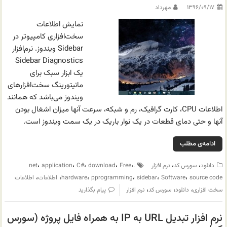
۱۳۹۶/۰۹/۱۷
مهرداد
نمایش اطلاعات
سخت‌افزاری کامپیوتر در
Sidebar ویندوز. نرم‌افزار
Sidebar Diagnostics
یک ابزار سبک برای
مانیتورینگ سخت‌افزارهای
ویندوز می‌باشد که همانند
اطلاعات CPU، کارت گرافیک، رم و شبکه، سرعت آنها میزان اشغال بودن
آنها و حتی دمای قطعات در یک نوار باریک در یک سمت ویندوز است.
ادامه‌ی مطلب
،
،
،
،
،
،
،
دانلود
سورس کد
نرم افزار
.net
Free
download
C#
application
،
،
،
،
،
،
source code
Software
sidebar
pprogramming
hardware
اطلاعات
اطلاعات
،
،
،
سخت افزاری
دانلود
سورس کد
نرم افزار
پیام بگذارید
نرم افزار تبدیل URL به IP به همراه فایل پروژه (سورس