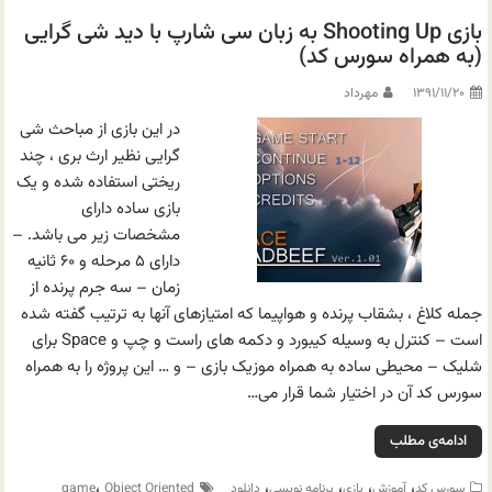
بازی Shooting Up به زبان سی شارپ با دید شی گرایی
(به همراه سورس کد)
۱۳۹۱/۱۱/۲۰
مهرداد
در این بازی از مباحث شی
گرایی نظیر ارث بری ، چند
ریختی استفاده شده و یک
بازی ساده دارای
مشخصات زیر می باشد. –
دارای ۵ مرحله و ۶۰ ثانیه
زمان – سه جرم پرنده از
جمله کلاغ ، بشقاب پرنده و هواپیما که امتیازهای آنها به ترتیب گفته شده
است – کنترل به وسیله کیبورد و دکمه های راست و چپ و Space برای
شلیک – محیطی ساده به همراه موزیک بازی – و … این پروژه را به همراه
سورس کد آن در اختیار شما قرار می…
ادامه‌ی مطلب
،
،
،
،
،
سورس کد
آموزش
بازی
برنامه نویسی
دانلود
Object Oriented
game