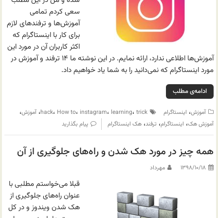
شده و من در این مطلب
سعی کردم تمامی
آموزش‌ها و ترفندهای لازم
برای کار با اینستاگرام که
اکثر کاربران آن در مورد این
آموزش‌ها اطلاعی ندارد، ارائه نمایم. در این نوشته ما ۱۴ ترفند و آموزش در
مورد اینستاگرام که نمی‌دانید را به شما یاد خواهیم داد.
ادامه‌ی مطلب
،
،
،
،
،
،
،
آموزش
اینستاگرام
trick
learning
instagram
How to
hack
آموزش
،
،
،
آموزش هک
اینستاگرام
ترفند
هک اینستاگرام
پیام بگذارید
همه چیز در مورد هک شدن و راه‌های جلوگیری از آن
۱۳۹۸/۱۰/۱۸
مهرداد
قبلا می‌خواستم مطلبی با
عنوان راه‌های جلوگیری از
هک شدن ویندوز و در کل