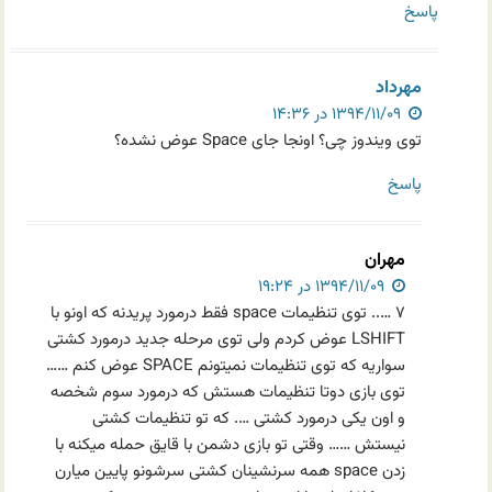
پاسخ
مهرداد
۱۳۹۴/۱۱/۰۹ در ۱۴:۳۶
توی ویندوز چی؟ اونجا جای Space عوض نشده؟
پاسخ
مهران
۱۳۹۴/۱۱/۰۹ در ۱۹:۲۴
۷ ….. توی تنظیمات space فقط درمورد پریدنه که اونو با
LSHIFT عوض کردم ولی توی مرحله جدید درمورد کشتی
سواریه که توی تنظیمات نمیتونم SPACE عوض کنم ……
توی بازی دوتا تنظیمات هستش که درمورد سوم شخصه
و اون یکی درمورد کشتی …. که تو تنظیمات کشتی
نیستش …… وقتی تو بازی دشمن با قایق حمله میکنه با
زدن space همه سرنشینان کشتی سرشونو پایین میارن