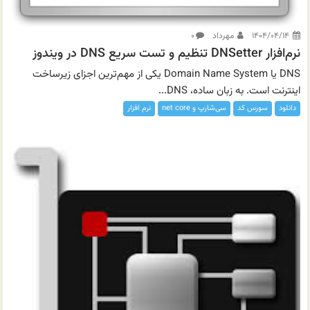
۱۴۰۴/۰۴/۱۴
مهرداد
۰
نرم‌افزار DNSetter تنظیم و تست سریع DNS در ویندوز
DNS یا Domain Name System یکی از مهم‌ترین اجزای زیرساخت
اینترنت است. به زبان ساده، DNS...
دانلود
سورس کد
سی‌شارپ و net core
نرم افزار