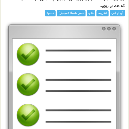
که هم بر روی...
آی او اس
اندروید
بازی
تلفن همراه (موبایل)
دانلود