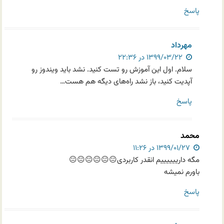
پاسخ
مهرداد
۱۳۹۹/۰۳/۲۲ در ۲۲:۳۶
سلام. اول این آموزش رو تست کنید. نشد باید ویندوز رو
آپدیت کنید، باز نشد راه‌های دیگه هم هست…
پاسخ
محمد
۱۳۹۹/۰۱/۲۷ در ۱۱:۲۶
مگه دارییییییم انقدر کاربردی😐😐😐😐😐😐
باورم نمیشه
پاسخ