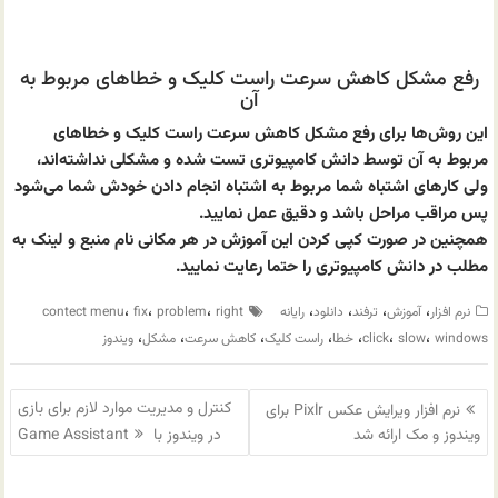
رفع مشکل کاهش سرعت راست کلیک و خطاهای مربوط به
آن
این روش‌ها برای رفع مشکل کاهش سرعت راست کلیک و خطاهای
مربوط به آن توسط دانش کامپیوتری تست شده و مشکلی نداشته‌اند،
ولی کارهای اشتباه شما مربوط به اشتباه انجام دادن خودش شما می‌شود
پس مراقب مراحل باشد و دقیق عمل نمایید.
همچنین در صورت کپی کردن این آموزش در هر مکانی نام منبع و لینک به
مطلب در دانش کامپیوتری را حتما رعایت نمایید.
،
،
،
،
،
،
،
نرم افزار
آموزش
ترفند
دانلود
رایانه
right
problem
fix
contect menu
،
،
،
،
،
،
،
windows
slow
click
خطا
راست کلیک
کاهش سرعت
مشکل
ویندوز
راهبری
کنترل و مدیریت موارد لازم برای بازی
نرم افزار ویرایش عکس Pixlr برای
نوشته
ویندوز و مک ارائه شد
در ویندوز با Game Assistant