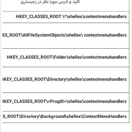
کلید و آدرس مورد نظر در رجیستری
HKEY_CLASSES_ROOT \*\shellex\contextmenuhandlers
ES_ROOT\AllFileSystemObjects\shellex\ contextmenuhandlers
HKEY_CLASSES_ROOT\Folder\shellex\contextmenuhandlers
HKEY_CLASSES_ROOT\Directory\shellex\contextmenuhandlers
HKEY_CLASSES_ROOT\<ProgID>\shellex\contextmenuhandlers
S_ROOT\Directory\Background\shellex\ContextMenuHandlers