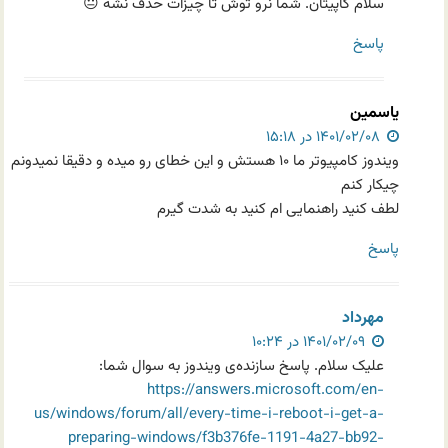
سلام کاپیتان. شما نرو توش تا چیزات حذف نشه 😐
پاسخ
یاسمین
۱۴۰۱/۰۲/۰۸ در ۱۵:۱۸
ویندوز کامپیوتر ما ۱۰ هستش و این خطای رو میده و دقیقا نمیدونم
چیکار کنم
لطف کنید راهنمایی ام کنید به شدت گیرم
پاسخ
مهرداد
۱۴۰۱/۰۲/۰۹ در ۱۰:۲۴
علیک سلام. پاسخ سازنده‌ی ویندوز به سوال شما:
https://answers.microsoft.com/en-
us/windows/forum/all/every-time-i-reboot-i-get-a-
preparing-windows/f3b376fe-1191-4a27-bb92-