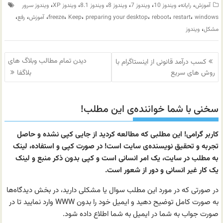
،
،
،
،
،
،
،
آموزش
رایانه
ویندوز 10
ویندوز 7
ویندوز 8
ویندوز 8.1
ویندوز XP
ویندوز سرور
،
،
،
،
،
،
،
،
windows
restart
reboot
preparing your desktop
Keep
freeze
آموزش
رفع
،
مشکل
ویندوز
راهبری
دیدن تمام مطالب وبلاگ های
کسب درآمد قانونی از اینستاگرام با
نوشته
روش های سریع
بلاگفا
سخنی با شما خواننده‌ی این مطلب!
کاربر گرامی! این مطلبی که مطالعه کردید از جایی کپی نشده و حاصل
تجربه و تحقیق نویسنده‌ی سایت است! در صورت کپی و استفاده، لینک
به مطلب در سایت، یک امر انسانی است و کپی بدون ذکر منبع و لینک
یک کار غیر انسانی و دور از شعور است.
در صورتی که در مورد این مطلب سوال یا مشکلی دارید، در بخش دیدگاه‌ها
به صورت کامل توضیح دهید و ایمیل خود را بدون WWW وارد نمایید تا در
صورت جواب به شما در ایمیل به شما اطلاع داده شود.