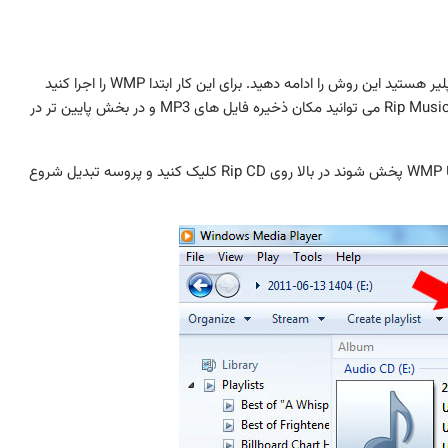
در صورتی که ویندوز شما سری N نیست و دارای نرم افزار مدیا پلیر هستید این روش را ادامه دهید. برای این کار ابتدا WMP را اجرا کنید
(Windows Media Player) به Tools و Option بروید. در تب Rip Music می توانید مکان ذخیره فایل های MP3 و در بخش پایین تر در
حال CD صوتی را در دستگاه گذاشته و منتظر بمانید آهنگ ها با WMP پخش شوند در بالا روی Rip CD کلیک کنید و پروسه تبدیل شروع