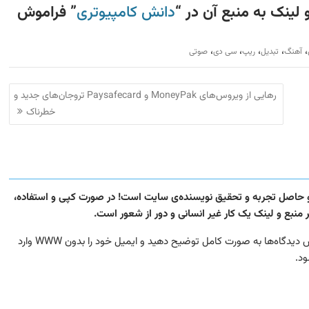
لینک به منبع آن در “
دانش کامپیوتری
” فراموش
،
،
،
،
،
آهنگ
تبدیل
ریپ
سی دی
صوتی
رهایی از ویروس‌های MoneyPak و Paysafecard تروجان‌های جدید و
خطرناک
 و حاصل تجربه و تحقیق نویسنده‌ی سایت است! در صورت کپی و استفاده،
نبع و لینک یک کار غیر انسانی و دور از شعور است.
در صورتی که در مورد این مطلب سوال یا مشکلی دارید، در بخش دیدگاه‌ها به صورت کامل توضیح دهید و ایمیل خود را بدون WWW وارد
ود.