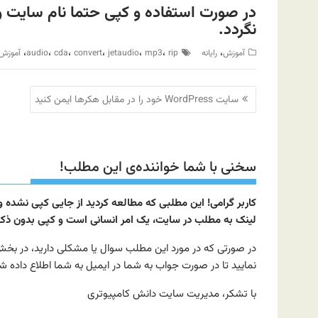
در صورت استفاده و کپی حتما نام سایت و 
نگردد.
،
،
،
،
،
،
،
آموزش
رایانه
rip
mp3
jetaudio
convert
cda
audio
آموزش
راهبری
سایت WordPress خود را در مقابل هکرها ایمن کنید
نوشته
سخنی با شما خواننده‌ی این مطلب!
کاربر گرامی! این مطلبی که مطالعه کردید از جایی کپی نشده
لینک به مطلب در سایت، یک امر انسانی است و کپی بدون ذکر م
نمایید تا در صورت جواب به شما در ایمیل به شما اطلاع داده ش
با تشکر، مدیریت سایت دانش کامپیوتری