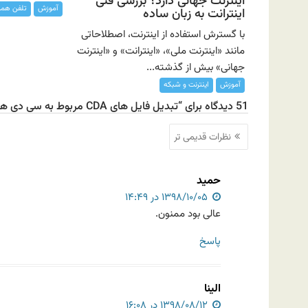
اینترنت جهانی دارد؟ بررسی فنی
آموزش
تلفن همرا
اینترانت به زبان ساده
با گسترش استفاده از اینترنت، اصطلاحاتی
مانند «اینترنت ملی»، «اینترانت» و «اینترنت
جهانی» بیش از گذشته...
آموزش
اینترنت و شبکه
51 دیدگاه برای “تبدیل فایل های CDA مربوط به سی دی های صوتی به MP۳”
ناوبری
نظرات قدیمی تر
نظرات
حمید
۱۳۹۸/۱۰/۰۵ در ۱۴:۴۹
عالی بود ممنون.
پاسخ
الینا
۱۳۹۸/۰۸/۱۲ در ۱۶:۰۸