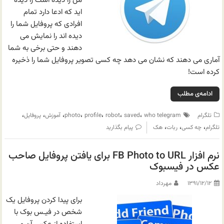
من را دیده است را دیده
اید که ادعا دارد تمام
افرادی که پروفایل شما را
دیده اند را نمایش می
دهند و حتی برخی به شما
آماری می دهند که نشان می دهد چه کسی تصویر پروفایل شما را ذخیره
کرده است!
ادامه‌ی مطلب
،
،
،
،
،
،
،
تلگرام
who telegram
saved
robot
profile
photo
آموزش
پروفایل
،
،
،
تلگرام
چه کسی
ربات
هک
پیام بگذارید
نرم افزار FB Photo to URL برای یافتن پروفایل صاحب
عکس در فیسبوک
۱۳۹۱/۱۲/۱۲
مهرداد
برای پیدا کردن پروفایل یک
شخص در فیـس بوک با