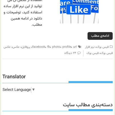
استفاده از عکس آن می
توانید از این نرم افزار ساده
استفاده کنید، توضیحات و
دانلود در ادامه همین
مطلب.
ادامه‌ی مطلب
،
،
،
،
،
،
،
،
فیس بوک
نرم افزار
url
profile
photo
fb
facebook
پروفایل
عکس
عکس
،
فیس بوک
فیس بوک
۲۴ دیدگاه
Translator
Select Language
▼
دسته‌بندی مطالب سایت