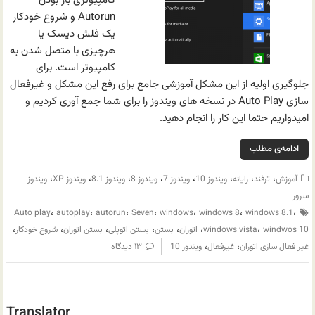
کامپیوتری باز بودن
Autorun و شروع خودکار
یک فلش دیسک یا
هرچیزی با متصل شدن به
کامپیوتر است. برای
جلوگیری اولیه از این مشکل آموزشی جامع برای رفع این مشکل و غیرفعال
سازی Auto Play در نسخه های ویندوز را برای شما جمع آوری کردیم و
امیدواریم حتما این کار را انجام دهید.
ادامه‌ی مطلب
،
،
،
،
،
،
،
،
آموزش
ترفند
رایانه
ویندوز 10
ویندوز 7
ویندوز 8
ویندوز 8.1
ویندوز XP
ویندوز
سرور
،
،
،
،
،
،
،
Auto play
autoplay
autorun
Seven
windows
windows 8
windows 8.1
،
،
،
،
،
،
،
windwos 10
windows vista
اتوران
بستن
بستن اتوپلی
بستن اتوران
شروع خودکار
،
،
غیر فعال سازی اتوران
غیرفعال
ویندوز 10
۱۳ دیدگاه
Translator