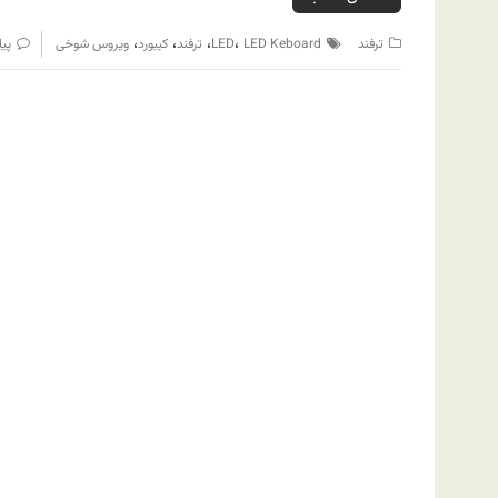
،
،
،
،
ترفند
LED Keboard
LED
ترفند
کیبورد
ویروس شوخی
پیا