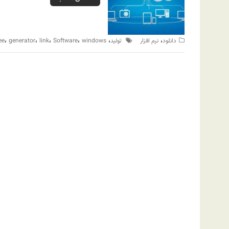
،
،
،
،
،
،
دانلود
نرم افزار
‌ تولید
windows
Software
link
generator
ee