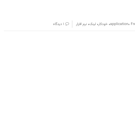
،
،
،
،
Fr
application
خودکار
لینک
نرم افزار
۱ دیدگاه