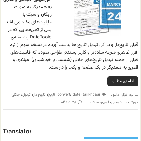
به همدیگر به صورت
رایگان و سبک با
قابلیت‌های مفید می‌باشد.
پس از تجربه‌هایی که در
DateTools و نسخه‌ی
قبلی تاریخ‌دار و در کل تبدیل تاریخ ها بدست آوردم در نسخه سوم از نرم
افزار ظاهری هرچه ساده‌تر و کاربر پسندتر طراحی نمودم که قابلیت‌های
قبلی از جمله تبدیل تاریخ‌های جلالی (شمسی یا خورشیدی)، میلادی و
قمری به همدیگر در یک صفحه و یکجا را داراست.
ادامه‌ی مطلب
،
،
،
،
،
،
،
،
نرم افزار
دانلود
tarikhdaar
date
convert
تاریخ
تاریخ دار
تبدیل
جلالی
،
،
،
خورشیدی
شمسی
قمری
میلادی
۳۸ دیدگاه
Translator