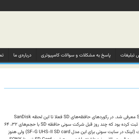
 تبلیغات‌
پاسخ به مشکلات‌ و‌ سوالات‌ کامپیوتری
درباره‌ی ما‌
تم
سریع ترین SD Card توسط SONY معرفی شد. در رکوردهای حافظه‌های SD فعلا تا این لحظه SanDisk
بالاترین یعنی ۱ ترابایت را برای خود ثبت کرده بود که چند روز قبل شرکت سونی حافظه SD با حجم‌های ۳۲، ۶۴
و ۱۲۸ گیگابایتی را معرفی کرده است (لینک در سایت سونی برای این مدل SF-G UHS-II SD card) ولی هنوز