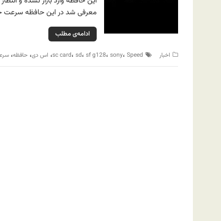
معرفی شد در این حافظه سرعت خواندن اطلاعات ۰
ادامه‌ی مطلب
،
،
،
،
،
،
،
اخبار
Speed
sony
sf g128
sd
sc card
اس دی
حافظه
سرعت